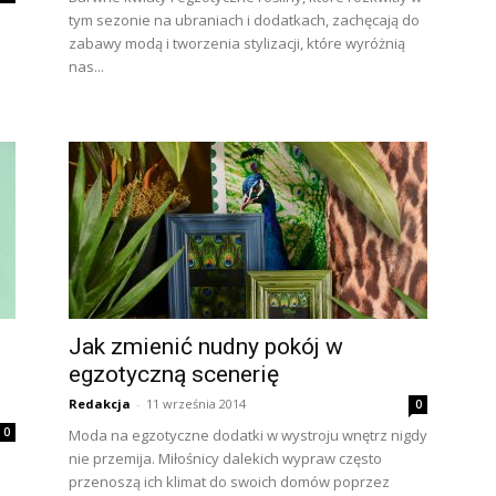
tym sezonie na ubraniach i dodatkach, zachęcają do
zabawy modą i tworzenia stylizacji, które wyróżnią
nas...
Jak zmienić nudny pokój w
egzotyczną scenerię
Redakcja
-
11 września 2014
0
0
Moda na egzotyczne dodatki w wystroju wnętrz nigdy
nie przemija. Miłośnicy dalekich wypraw często
przenoszą ich klimat do swoich domów poprzez