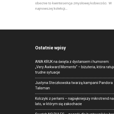
obecnie to kwintesencja zmysłowej kobiecości. W
najnowszej kolekcji...
Ostatnie wpisy
ANIA KRUK na święta z dystansem i humorem:
„Very Awkward Moments” – biżuteria, która ratuj
trudne sytuacje
Justyna Steczkowska twarzą kampanii Pandora
Talisman
Kolczyki z perłami – najpiękniejszy mikrotrend na
lato, w którym się zakochacie