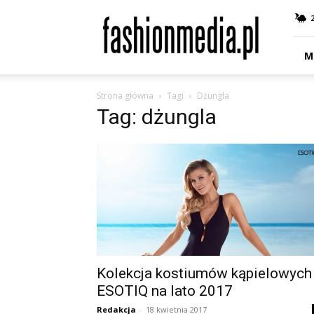
fashionmedia.pl
–
Moda
|
M
Uroda
|
Strona główna
Tagi
Dżungla
Styl
Tag: dżungla
|
Trendy
|
Design
Kolekcja kostiumów kąpielowych
ESOTIQ na lato 2017
Redakcja
-
18 kwietnia 2017