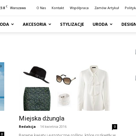
C
23.8
O Nas
Kontakt
Współpraca
Zamów Artykuł
Polity
Warszawa
ODA
AKCESORIA
STYLIZACJE
URODA
DESIG
Miejska dżungla
Redakcja
-
14 kwietnia 2016
0
0
Barwne kwiaty i egzotyczne rośliny, które rozkwitły w