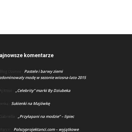
ajnowsze komentarze
Pastele i barwy ziemi
Blog Ozonee
-
zdominowały modę w sezonie wiosna-lato 2015
„Celebrity” marki By Dziubeka
AJ Risso
-
Sukienki na Majówkę
lenka
-
„Przyłapani na modzie” – lipiec
Gabriella
-
Polscyprojektanci.com – wyjątkowe
Marcin
-