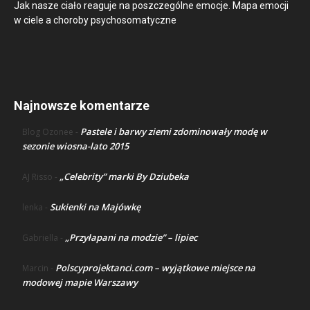
Jak nasze ciało reaguje na poszczególne emocje. Mapa emocji
w ciele a choroby psychosomatyczne
Najnowsze komentarze
Pastele i barwy ziemi zdominowały modę w
Blog Ozonee
-
sezonie wiosna-lato 2015
„Celebrity” marki By Dziubeka
AJ Risso
-
Sukienki na Majówkę
lenka
-
„Przyłapani na modzie” – lipiec
Gabriella
-
Polscyprojektanci.com – wyjątkowe miejsce na
Marcin
-
modowej mapie Warszawy