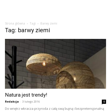
Strona główna
Tagi
Barwy ziemi
Tag: barwy ziemi
Natura jest trendy!
Redakcja
-
3 lutego 2016
0
Do wnętrz wkracza przyroda z całą swą bujną i bezpretensjonalną