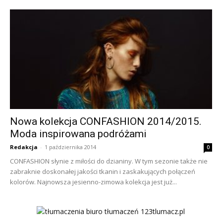
Nowa kolekcja CONFASHION 2014/2015.
Moda inspirowana podróżami
Redakcja
-
1 października 2014
0
CONFASHION słynie z miłości do dzianiny. W tym sezonie także nie
zabraknie doskonałej jakości tkanin i zaskakujących połączeń
kolorów. Najnowsza jesienno-zimowa kolekcja jest już...