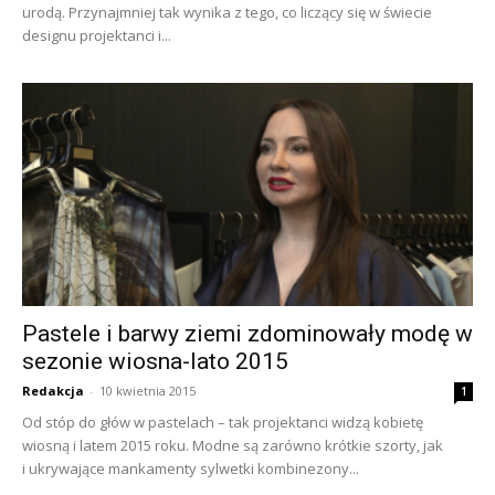
urodą. Przynajmniej tak wynika z tego, co liczący się w świecie
designu projektanci i...
Pastele i barwy ziemi zdominowały modę w
sezonie wiosna-lato 2015
Redakcja
-
10 kwietnia 2015
1
Od stóp do głów w pastelach – tak projektanci widzą kobietę
wiosną i latem 2015 roku. Modne są zarówno krótkie szorty, jak
i ukrywające mankamenty sylwetki kombinezony...