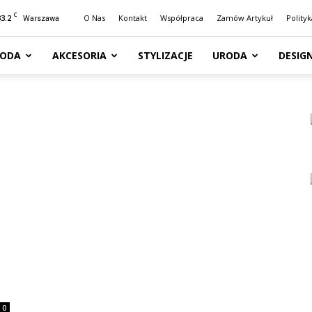
C
33.2
O Nas
Kontakt
Współpraca
Zamów Artykuł
Polity
Warszawa
ODA
AKCESORIA
STYLIZACJE
URODA
DESIG
0