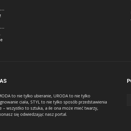
z
.
ne
NAS
P
ODA to nie tylko ubieranie, URODA to nie tylko
ęgnowanie ciała, STYL to nie tylko sposób przedstawienia
ie – wszystko to sztuka, a ile ona może mieć twarzy,
konasz się odwiedzając nasz portal.