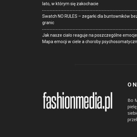
lato, w którym się zakochacie
Swatch NO RULES – zegarki dla buntowników be
granic
Jak nasze ciało reaguje na poszczególne emocje
Mapa emocji w ciele a choroby psychosomatycz
O 
Bo M
piel
sieb
prze