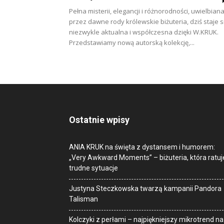
Pełna misterii, elegancji i różnorodności, uwielbian
przez dawne rody królewskie biżuteria, dziś staje s
niezwykle aktualna i współczesna dzięki W.KRUK.
Przedstawiamy nową autorską kolekcję,...
Ostatnie wpisy
ANIA KRUK na święta z dystansem i humorem:
„Very Awkward Moments” – biżuteria, która ratuj
trudne sytuacje
Justyna Steczkowska twarzą kampanii Pandora
Talisman
Kolczyki z perłami – najpiękniejszy mikrotrend na