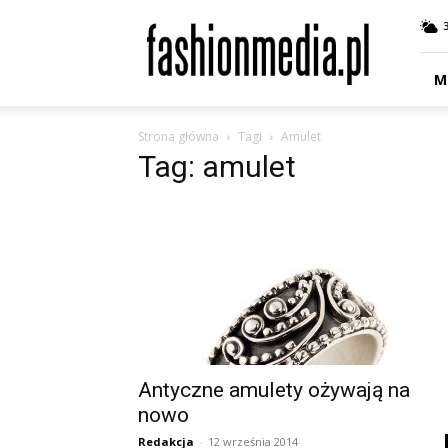
fashionmedia.pl
–
Moda
|
M
Uroda
|
Strona główna
Tagi
Amulet
Styl
Tag: amulet
|
Trendy
|
Design
Antyczne amulety ożywają na
nowo
Redakcja
-
12 września 2014