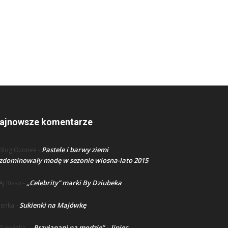
ajnowsze komentarze
Pastele i barwy ziemi
Blog Ozonee
-
zdominowały modę w sezonie wiosna-lato 2015
„Celebrity” marki By Dziubeka
AJ Risso
-
Sukienki na Majówkę
lenka
-
„Przyłapani na modzie” – lipiec
Gabriella
-