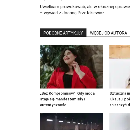
Uwielbiam prowokować, ale w słusznej sprawie
– wywiad z Joanną Przetakiewicz
PODOBNE ARTYKUŁY
WIĘCEJ OD AUTORA
„Bez Kompromisów”: Gdy moda
Sztuczna in
staje się manifestem siły i
luksusu: po
autentyczności
zniszczyć d