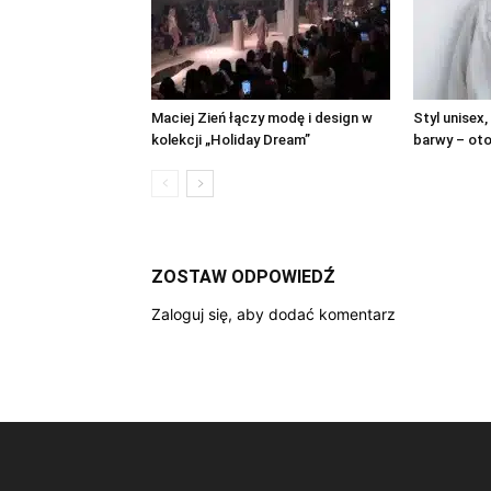
Maciej Zień łączy modę i design w
Styl unisex,
kolekcji „Holiday Dream”
barwy – oto
ZOSTAW ODPOWIEDŹ
Zaloguj się, aby dodać komentarz