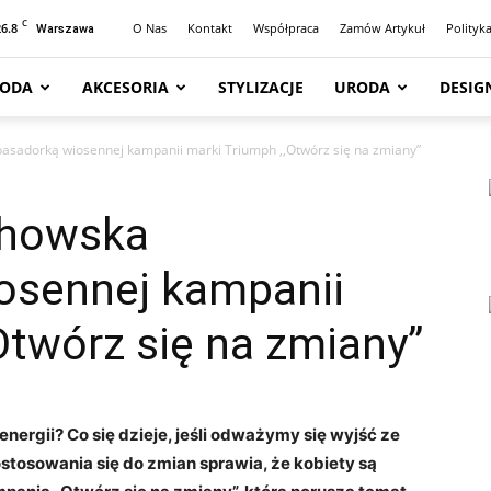
C
26.8
O Nas
Kontakt
Współpraca
Zamów Artykuł
Polityk
Warszawa
ODA
AKCESORIA
STYLIZACJE
URODA
DESIG
sadorką wiosennej kampanii marki Triumph ,,Otwórz się na zmiany”
chowska
osennej kampanii
Otwórz się na zmiany”
ergii? Co się dzieje, jeśli odważymy się wyjść ze
stosowania się do zmian sprawia, że kobiety są