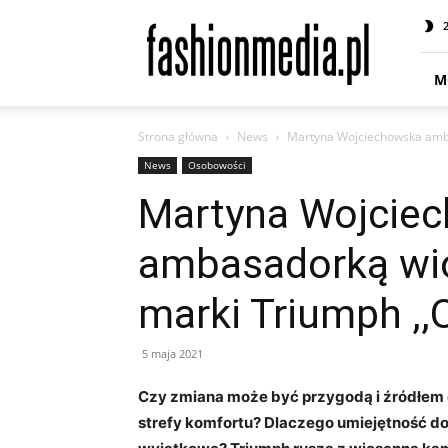
fashionmedia.pl
–
Moda
|
M
Uroda
|
Strona główna
News
Martyna Wojciechowska amba
Styl
|
News
Osobowości
Trendy
Martyna Wojcie
|
Design
ambasadorką wi
marki Triumph ,,
5 maja 2021
Czy zmiana może być przygodą i źródłem en
strefy komfortu? Dlaczego umiejętność do