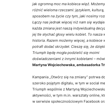
jak ogromną moc ma kobieca więź. Możemy
różnić wieloma rzeczami: językiem, kulturą,
sposobem na życie czy tym, jaki nosimy roz
Łączy nas jednak więcej niż nam się wydaje
każda zmiana jest naszą indywidualną decyz
jej tle słychać głosy wielu kobiet. To nasza
historia
.
Razem możemy więcej, a kobiece 
potrafi dodać skrzydeł. Cieszę się, że dzięk
Triumph będę mogła podzielić się moimi
doświadczeniami z innymi kobietami –
mów
Martyna Wojciechowska, ambasadorka Tr
Kampania „Otwórz się na zmiany” potrwa do
szeroko pojętym digitalu, w tym w social m
Triumph wspólnie z Martyną Wojciechowską 
aktywności, w tym m.in. warsztaty online, 
w serwisie społecznościowym Facebook ora