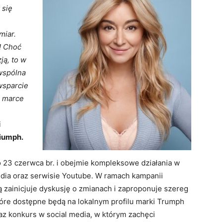
 się
miar.
! Choć
ją, to w
 wspólna
wsparcie
i marce
i
iumph.
 23 czerwca br. i obejmie kompleksowe działania w
edia oraz serwisie Youtube. W ramach kampanii
zainicjuje dyskusję o zmianach i zaproponuje szereg
które dostępne będą na lokalnym profilu marki Trumph
z konkurs w social media, w którym zachęci