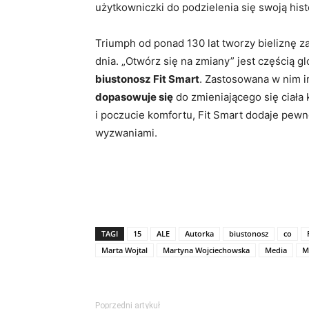
użytkowniczki do podzielenia się swoją hist
Triumph od ponad 130 lat tworzy bieliznę 
dnia. „Otwórz się na zmiany” jest częścią g
biustonosz Fit Smart
. Zastosowana w nim i
dopasowuje się
do zmieniającego się ciała 
i poczucie komfortu, Fit Smart dodaje pewn
wyzwaniami.
TAGI
15
ALE
Autorka
biustonosz
co
Marta Wojtal
Martyna Wojciechowska
Media
M
Poprzedni artykuł