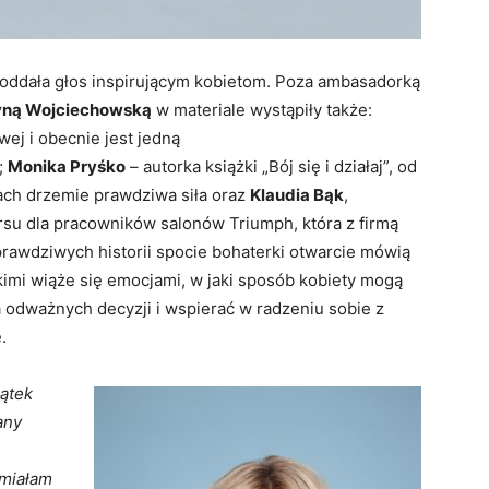
a oddała głos inspirującym kobietom. Poza ambasadorką
yną Wojciechowską
w materiale wystąpiły także:
wej i obecnie jest jedną
;
Monika Pryśko
– autorka książki „Bój się i działaj”, od
tach drzemie prawdziwa siła oraz
Klaudia Bąk
,
rsu dla pracowników salonów Triumph, która z firmą
 prawdziwych historii spocie bohaterki otwarcie mówią
jakimi wiąże się emocjami, w jaki sposób kobiety mogą
odważnych decyzji i wspierać w radzeniu sobie z
.
zątek
any
umiałam