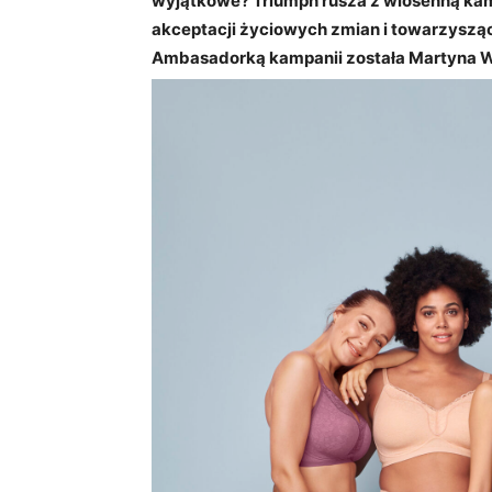
wyjątkowe? Triumph rusza z wiosenną kamp
akceptacji życiowych zmian i towarzysząc
Ambasadorką kampanii została Martyna 