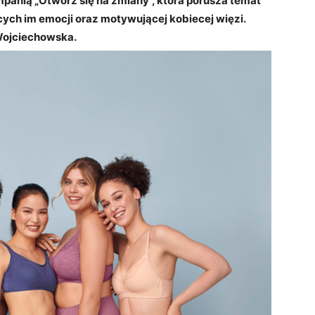
anią „Otwórz się na zmiany”, która porusza temat
ych im emocji oraz motywującej kobiecej więzi.
Wojciechowska.