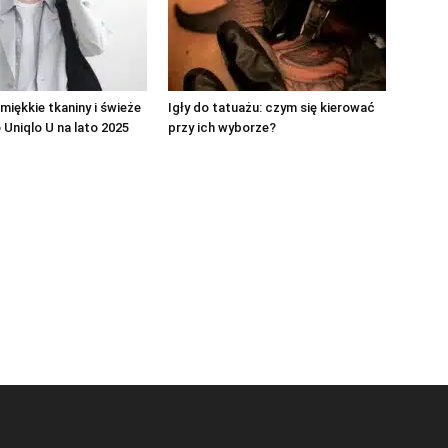
 miękkie tkaniny i świeże
Igły do tatuażu: czym się kierować
 Uniqlo U na lato 2025
przy ich wyborze?