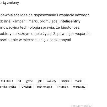
orią zmiany.
zapewniającą idealne dopasowanie i wsparcie każdego
lobalnej kampanii marki, promującej
inteligentny
nnowacyjna technologia sprawia, że biustonosz
kobiety na każdym etapie życia. Zapewniając wsparcie
ości siebie w mierzeniu się z codziennymi
FACEBOOK
fit
gdzie
jak
kobiety
książki
marki
onika Pryśko
ONLINE
Technologia
Triumph
warsztaty
Następny artykuł