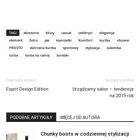
TAGI
akcesoria
bluzy
casual
celebryci
elegancja
element
futro
jak
kamizelki
Komfort
kurtka
obuwie
PROSTO
skórzana kurtka
sportowy
stylizacja
sukienka
torba
torba na ramię
torebki
Poprzedni artykuł
Następny artykuł
Esprit Design Edition
Urządzamy salon – tendencje
na 2019 rok
PODOBNE ARTYKUŁY
WIĘCEJ OD AUTORA
Chunky boots w codziennej stylizacji