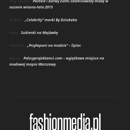
Pastele i barwy ziemi zdominowały modę w
Blog Ozonee
-
sezonie wiosna-lato 2015
„Celebrity” marki By Dziubeka
AJ Risso
-
Sukienki na Majówkę
lenka
-
„Przyłapani na modzie” – lipiec
Gabriella
-
Polscyprojektanci.com – wyjątkowe miejsce na
Marcin
-
modowej mapie Warszawy