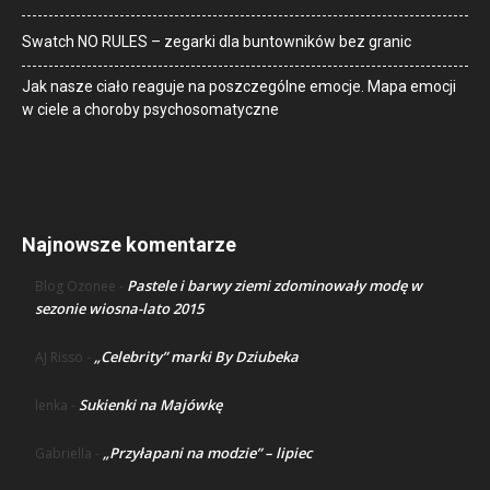
Swatch NO RULES – zegarki dla buntowników bez granic
Jak nasze ciało reaguje na poszczególne emocje. Mapa emocji
w ciele a choroby psychosomatyczne
Najnowsze komentarze
Pastele i barwy ziemi zdominowały modę w
Blog Ozonee
-
sezonie wiosna-lato 2015
„Celebrity” marki By Dziubeka
AJ Risso
-
Sukienki na Majówkę
lenka
-
„Przyłapani na modzie” – lipiec
Gabriella
-