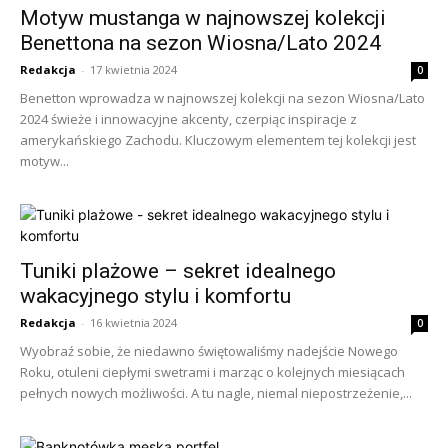
Motyw mustanga w najnowszej kolekcji
Benettona na sezon Wiosna/Lato 2024
Redakcja
-
17 kwietnia 2024
0
Benetton wprowadza w najnowszej kolekcji na sezon Wiosna/Lato
2024 świeże i innowacyjne akcenty, czerpiąc inspiracje z
amerykańskiego Zachodu. Kluczowym elementem tej kolekcji jest
motyw...
Tuniki plażowe – sekret idealnego
wakacyjnego stylu i komfortu
Redakcja
-
16 kwietnia 2024
0
Wyobraź sobie, że niedawno świętowaliśmy nadejście Nowego
Roku, otuleni ciepłymi swetrami i marząc o kolejnych miesiącach
pełnych nowych możliwości. A tu nagle, niemal niepostrzeżenie,...