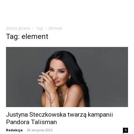
Strona główna
Tagi
Element
Tag: element
Justyna Steczkowska twarzą kampanii
Pandora Talisman
Redakcja
-
28 sierpnia 2025
0