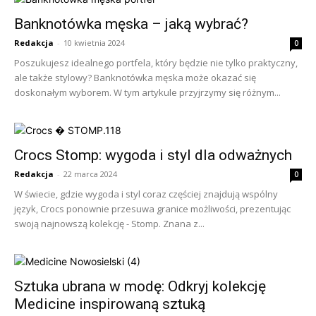
Banknotówka męska – jaką wybrać?
Redakcja
-
10 kwietnia 2024
0
Poszukujesz idealnego portfela, który będzie nie tylko praktyczny,
ale także stylowy? Banknotówka męska może okazać się
doskonałym wyborem. W tym artykule przyjrzymy się różnym...
Crocs Stomp: wygoda i styl dla odważnych
Redakcja
-
22 marca 2024
0
W świecie, gdzie wygoda i styl coraz częściej znajdują wspólny
język, Crocs ponownie przesuwa granice możliwości, prezentując
swoją najnowszą kolekcję - Stomp. Znana z...
Sztuka ubrana w modę: Odkryj kolekcję
Medicine inspirowaną sztuką