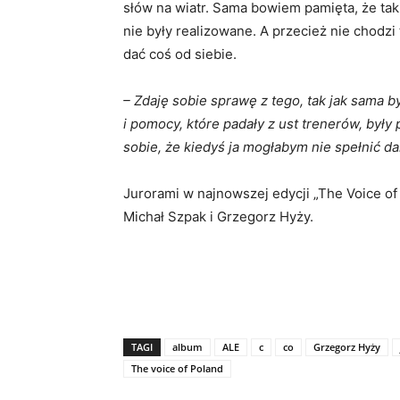
słów na wiatr. Sama bowiem pamięta, że taki
nie były realizowane. A przecież nie chodzi 
dać coś od siebie.
– Zdaję sobie sprawę z tego, tak jak sama 
i pomocy, które padały z ust trenerów, był
sobie, że kiedyś ja mogłabym nie spełnić d
Jurorami w najnowszej edycji „The Voice of
Michał Szpak i Grzegorz Hyży.
TAGI
album
ALE
c
co
Grzegorz Hyży
The voice of Poland