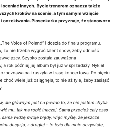
u i oceniać innych. Bycie trenerem oznacza także
wszych kroków na scenie, a tym samym wzięcie
 i oczekiwania. Piosenkarka przyznaje, że stanowczo
i „The Voice of Poland” i doszła do finału programu.
, że nie trzeba wygrać talent show, żeby odnieść
zwycięzcy. Szybko została zauważona
 a rok później jej album był już w sprzedaży. Nykiel
 rozpoznawalna i ruszyła w trasę koncertową. Po pięciu
 choć wiele już osiągnęła, to nie aż tyle, żeby zasiąść
y.
w, ale głównym jest na pewno to, że nie jestem chyba
wić mu, jak ma robić inaczej. Sama przecież cały czas
ę, sama widzę swoje błędy, więc myślę, że jeszcze
udna decyzja, z drugiej – to było dla mnie oczywiste,