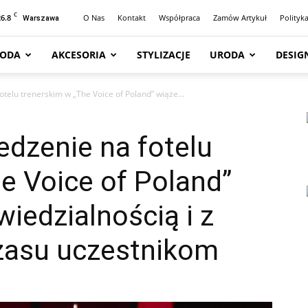
C
26.8
O Nas
Kontakt
Współpraca
Zamów Artykuł
Polityk
Warszawa
ODA
AKCESORIA
STYLIZACJE
URODA
DESIG
fotelu trenerskim w „The Voice of Poland” wiąże...
iedzenie na fotelu
e Voice of Poland”
wiedzialnością i z
zasu uczestnikom