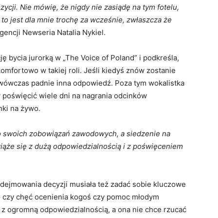
ycji. Nie mówię, że nigdy nie zasiądę na tym fotelu,
to jest dla mnie trochę za wcześnie, zwłaszcza że
encji Newseria Natalia Nykiel.
ję bycia jurorką w „The Voice of Poland” i podkreśla,
mfortowo w takiej roli. Jeśli kiedyś znów zostanie
 wówczas padnie inna odpowiedź. Poza tym wokalistka
by poświęcić wiele dni na nagrania odcinków
nki na żywo.
użo swoich zobowiązań zawodowych, a siedzenie na
wiąże się z dużą odpowiedzialnością i z poświęceniem
odejmowania decyzji musiała też zadać sobie kluczowe
 – czy chęć ocenienia kogoś czy pomoc młodym
 to z ogromną odpowiedzialnością, a ona nie chce rzucać