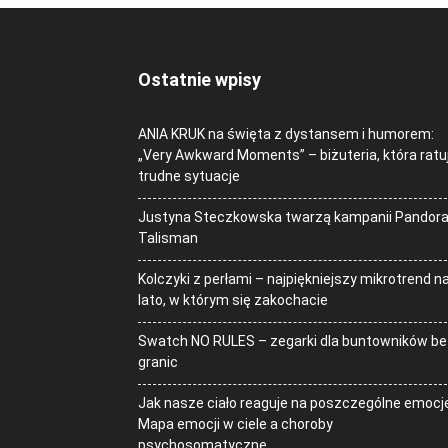
Ostatnie wpisy
ANIA KRUK na święta z dystansem i humorem:
„Very Awkward Moments” – biżuteria, która ratu
trudne sytuacje
Justyna Steczkowska twarzą kampanii Pandor
Talisman
Kolczyki z perłami – najpiękniejszy mikrotrend n
lato, w którym się zakochacie
Swatch NO RULES – zegarki dla buntowników be
granic
Jak nasze ciało reaguje na poszczególne emocj
Mapa emocji w ciele a choroby
psychosomatyczne