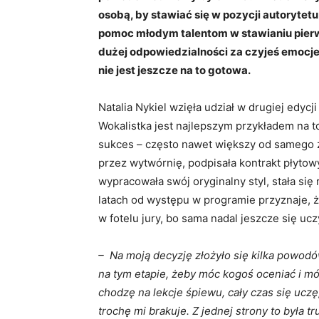
osobą, by stawiać się w pozycji autorytet
pomoc młodym talentom w stawianiu pier
dużej odpowiedzialności za czyjeś emocje
nie jest jeszcze na to gotowa.
Natalia Nykiel wzięła udział w drugiej edycj
Wokalistka jest najlepszym przykładem na to
sukces – często nawet większy od samego 
przez wytwórnię, podpisała kontrakt płytowy,
wypracowała swój oryginalny styl, stała się
latach od występu w programie przyznaje, że
w fotelu jury, bo sama nadal jeszcze się ucz
– Na moją decyzję złożyło się kilka powodó
na tym etapie, żeby móc kogoś oceniać i mó
chodzę na lekcje śpiewu, cały czas się ucz
trochę mi brakuje. Z jednej strony to była tr