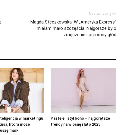
Następny artykuł
e
Magda Steczkowska: W „Ameryka Express”
miałam mało szczęścia. Najgorsze było
zmęczenie i ogromny głód
teligencja w marketingu
Pastele i styl boho – najgorętsze
kusa, która może
trendy na wiosnę i lato 2025
uszę marki