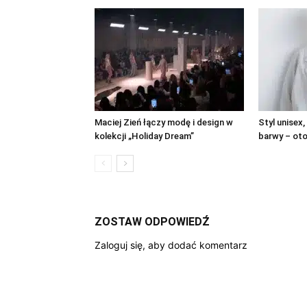
Maciej Zień łączy modę i design w
Styl unisex,
kolekcji „Holiday Dream”
barwy – oto
ZOSTAW ODPOWIEDŹ
Zaloguj się, aby dodać komentarz