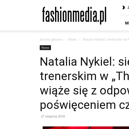
fashionmedia.pl
–
Moda
|
M
Uroda
|
Strona główna
News
Natalia Nykiel: siedzenie na 
Styl
|
News
Trendy
Natalia Nykiel: s
|
Design
trenerskim w „Th
wiąże się z odpo
poświęceniem c
27 sierpnia 2018