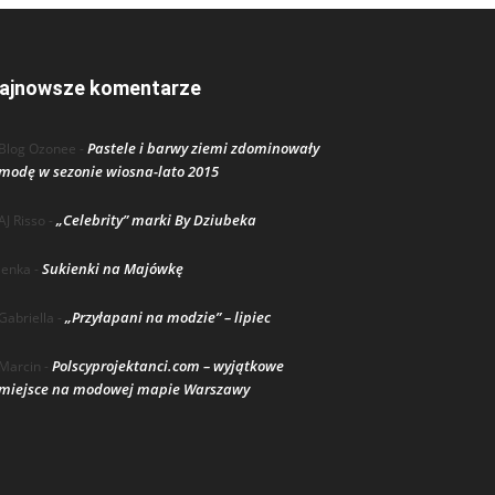
ajnowsze komentarze
Pastele i barwy ziemi zdominowały
Blog Ozonee
-
modę w sezonie wiosna-lato 2015
„Celebrity” marki By Dziubeka
AJ Risso
-
Sukienki na Majówkę
lenka
-
„Przyłapani na modzie” – lipiec
Gabriella
-
Polscyprojektanci.com – wyjątkowe
Marcin
-
miejsce na modowej mapie Warszawy