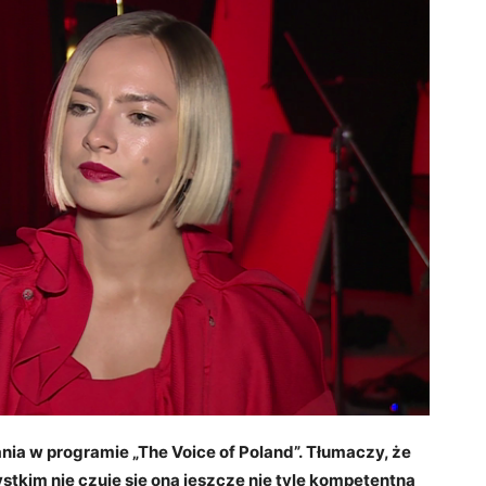
ia w programie „The Voice of Poland”. Tłumaczy, że
kim nie czuje się ona jeszcze nie tyle kompetentną