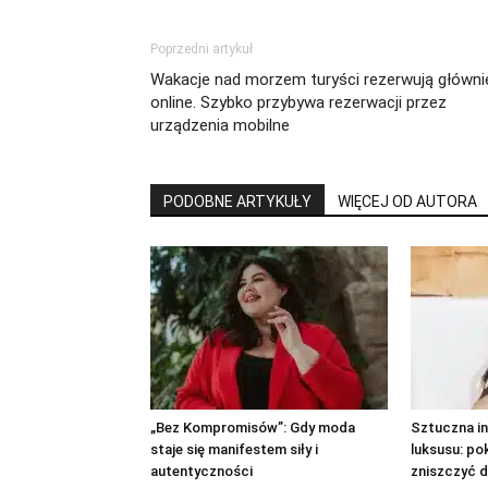
Poprzedni artykuł
Wakacje nad morzem turyści rezerwują główni
online. Szybko przybywa rezerwacji przez
urządzenia mobilne
PODOBNE ARTYKUŁY
WIĘCEJ OD AUTORA
„Bez Kompromisów”: Gdy moda
Sztuczna in
staje się manifestem siły i
luksusu: po
autentyczności
zniszczyć d