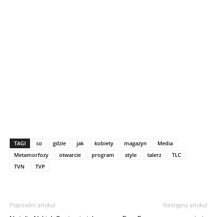
TAGI
co
gdzie
jak
kobiety
magazyn
Media
Metamorfozy
otwarcie
program
style
talerz
TLC
TVN
TVP
Poprzedni artykuł
Następny artykuł