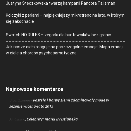
Justyna Steczkowska twarzą kampanii Pandora Talisman
Kolczyki z perłami – najpiękniejszy mikrotrend na lato, w którym
się zakochacie
Swatch NO RULES – zegarki dla buntowników bez granic
Jak nasze ciało reaguje na poszczególne emocje. Mapa emocji
w ciele a choroby psychosomatyczne
Najnowsze komentarze
Pastele i barwy ziemi zdominowały modę w
Blog Ozonee
-
sezonie wiosna-lato 2015
„Celebrity” marki By Dziubeka
AJ Risso
-