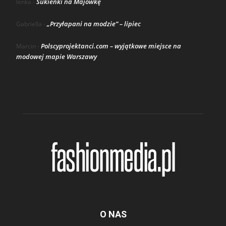
Sukienki na Majówkę
lenka
-
„Przyłapani na modzie” – lipiec
Gabriella
-
Polscyprojektanci.com – wyjątkowe miejsce na
Marcin
-
modowej mapie Warszawy
O NAS