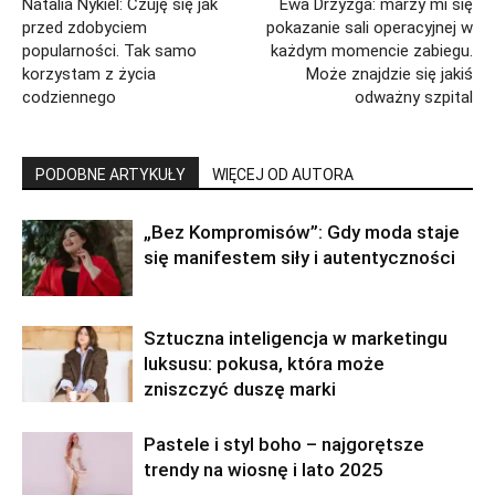
Natalia Nykiel: Czuję się jak
Ewa Drzyzga: marzy mi się
przed zdobyciem
pokazanie sali operacyjnej w
popularności. Tak samo
każdym momencie zabiegu.
korzystam z życia
Może znajdzie się jakiś
codziennego
odważny szpital
PODOBNE ARTYKUŁY
WIĘCEJ OD AUTORA
„Bez Kompromisów”: Gdy moda staje
się manifestem siły i autentyczności
Sztuczna inteligencja w marketingu
luksusu: pokusa, która może
zniszczyć duszę marki
Pastele i styl boho – najgorętsze
trendy na wiosnę i lato 2025