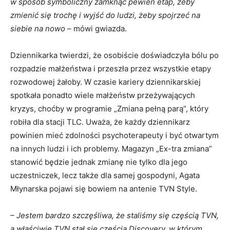
w sposób symboliczny zamknąć pewien etap, żeby
zmienić się trochę i wyjść do ludzi, żeby spojrzeć na
siebie na nowo
– mówi gwiazda.
Dziennikarka twierdzi, że osobiście doświadczyła bólu po
rozpadzie małżeństwa i przeszła przez wszystkie etapy
rozwodowej żałoby. W czasie kariery dziennikarskiej
spotkała ponadto wiele małżeństw przeżywających
kryzys, choćby w programie „Zmiana pełną parą”, który
robiła dla stacji TLC. Uważa, że każdy dziennikarz
powinien mieć zdolności psychoterapeuty i być otwartym
na innych ludzi i ich problemy. Magazyn „Ex-tra zmiana”
stanowić będzie jednak zmianę nie tylko dla jego
uczestniczek, lecz także dla samej gospodyni, Agata
Młynarska pojawi się bowiem na antenie TVN Style.
– Jestem bardzo szczęśliwa, że staliśmy się częścią TVN,
a właściwie TVN stał się częścią Discovery, w którym