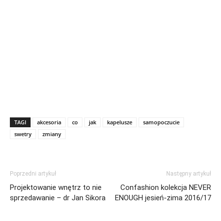
TAGI
akcesoria
co
jak
kapelusze
samopoczucie
swetry
zmiany
Poprzedni artykuł
Następny artykuł
Projektowanie wnętrz to nie
Confashion kolekcja NEVER
sprzedawanie – dr Jan Sikora
ENOUGH jesień-zima 2016/17