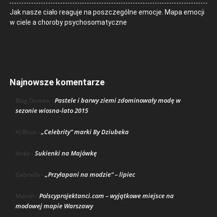
Jak nasze ciało reaguje na poszczególne emocje. Mapa emocji
w ciele a choroby psychosomatyczne
Najnowsze komentarze
Pastele i barwy ziemi zdominowały modę w
Blog Ozonee
-
sezonie wiosna-lato 2015
„Celebrity” marki By Dziubeka
AJ Risso
-
Sukienki na Majówkę
lenka
-
„Przyłapani na modzie” – lipiec
Gabriella
-
Polscyprojektanci.com – wyjątkowe miejsce na
Marcin
-
modowej mapie Warszawy