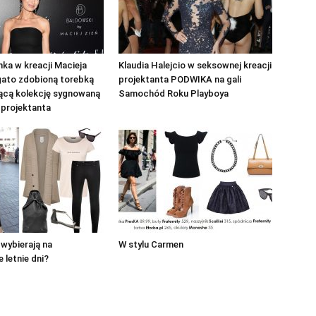
ka w kreacji Macieja
Klaudia Halejcio w seksownej kreacji
gato zdobioną torebką
projektanta PODWIKA na gali
ącą kolekcję sygnowaną
Samochód Roku Playboya
 projektanta
wybierają na
W stylu Carmen
 letnie dni?