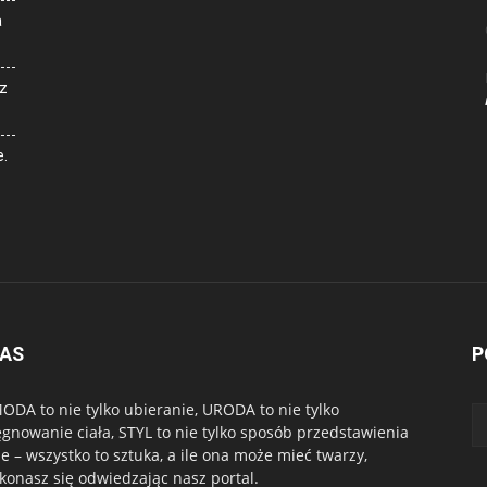
a
z
e.
NAS
P
ODA to nie tylko ubieranie, URODA to nie tylko
ęgnowanie ciała, STYL to nie tylko sposób przedstawienia
ie – wszystko to sztuka, a ile ona może mieć twarzy,
konasz się odwiedzając nasz portal.