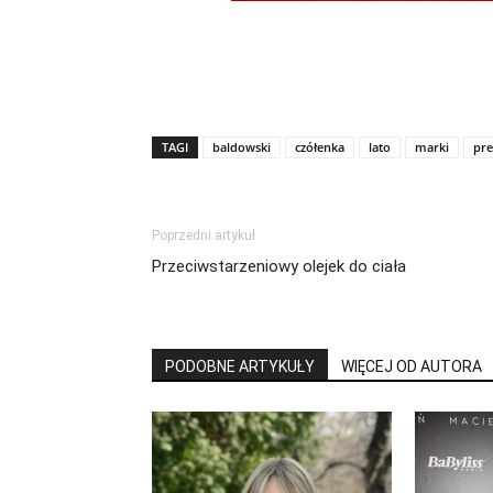
TAGI
baldowski
czółenka
lato
marki
pr
Poprzedni artykuł
Przeciwstarzeniowy olejek do ciała
PODOBNE ARTYKUŁY
WIĘCEJ OD AUTORA