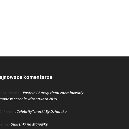
ajnowsze komentarze
Pastele i barwy ziemi zdominowały
Blog Ozonee
-
modę w sezonie wiosna-lato 2015
„Celebrity” marki By Dziubeka
AJ Risso
-
Sukienki na Majówkę
lenka
-