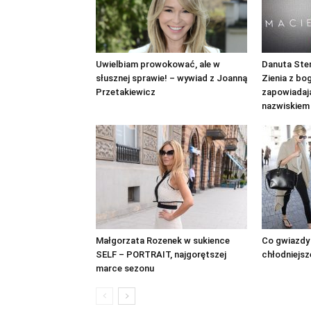
Uwielbiam prowokować, ale w
Danuta Sten
słusznej sprawie! – wywiad z Joanną
Zienia z bo
Przetakiewicz
zapowiadaj
nazwiskiem
Małgorzata Rozenek w sukience
Co gwiazdy 
SELF – PORTRAIT, najgorętszej
chłodniejsze
marce sezonu