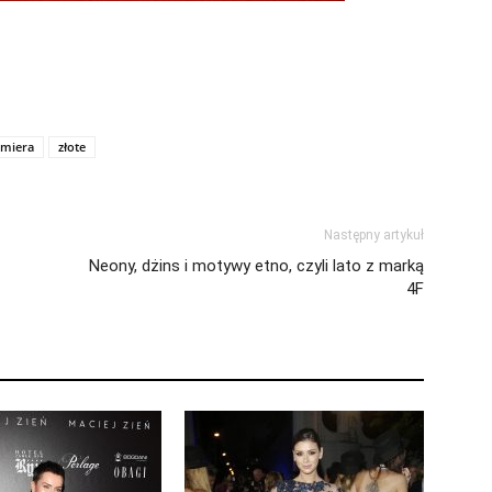
emiera
złote
Następny artykuł
Neony, dżins i motywy etno, czyli lato z marką
4F