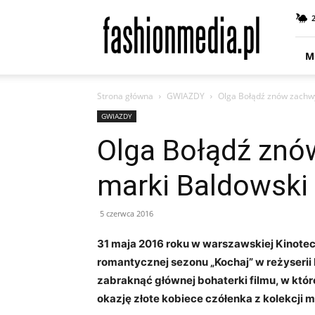
fashionmedia.pl
–
Moda
|
M
Uroda
|
Strona główna
GWIAZDY
Olga Bołądź znów zachw
Styl
|
GWIAZDY
Trendy
Olga Bołądź znó
|
Design
marki Baldowski
5 czerwca 2016
31 maja 2016 roku w warszawskiej Kinotece
romantycznej sezonu „Kochaj” w reżyserii 
zabraknąć głównej bohaterki filmu, w które
okazję złote kobiece czółenka z kolekcji 