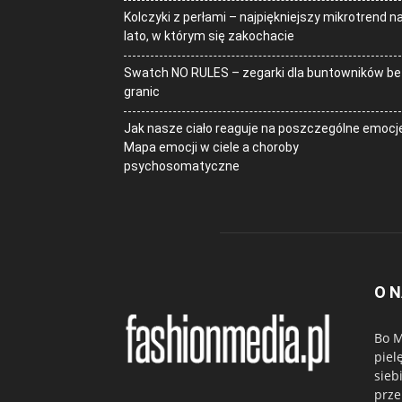
Kolczyki z perłami – najpiękniejszy mikrotrend n
lato, w którym się zakochacie
Swatch NO RULES – zegarki dla buntowników be
granic
Jak nasze ciało reaguje na poszczególne emocj
Mapa emocji w ciele a choroby
psychosomatyczne
O 
Bo M
piel
sieb
prze