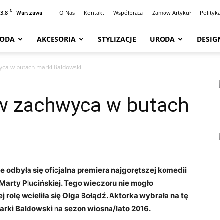
C
23.8
O Nas
Kontakt
Współpraca
Zamów Artykuł
Polityk
Warszawa
ODA
AKCESORIA
STYLIZACJE
URODA
DESIG
yca w butach marki Baldowski
w zachwyca w butach
 odbyła się oficjalna premiera najgorętszej komedii
Marty Plucińskiej. Tego wieczoru nie mogło
j rolę wcieliła się Olga Bołądź. Aktorka wybrała na tę
marki Baldowski na sezon wiosna/lato 2016.