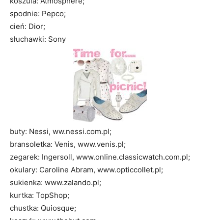
koszula: Atmosphere;
spodnie: Pepco;
cień: Dior;
słuchawki: Sony
buty: Nessi, ww.nessi.com.pl;
bransoletka: Venis, www.venis.pl;
zegarek: Ingersoll, www.online.classicwatch.com.pl;
okulary: Caroline Abram, www.opticcollet.pl;
sukienka: www.zalando.pl;
kurtka: TopShop;
chustka: Quiosque;