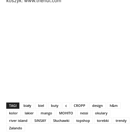
koszyk: www.thehut.com
TAGI
biały
biel
buty
c
CROPP
design
h&m
kolor
lakier
mango
MOHITO
nessi
okulary
river island
SiNSAY
Słuchawki
topshop
torebki
trendy
Zalando