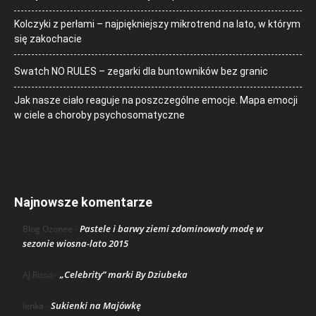
Kolczyki z perłami – najpiękniejszy mikrotrend na lato, w którym
się zakochacie
Swatch NO RULES – zegarki dla buntowników bez granic
Jak nasze ciało reaguje na poszczególne emocje. Mapa emocji
w ciele a choroby psychosomatyczne
Najnowsze komentarze
Pastele i barwy ziemi zdominowały modę w
Blog Ozonee
-
sezonie wiosna-lato 2015
„Celebrity” marki By Dziubeka
AJ Risso
-
Sukienki na Majówkę
lenka
-