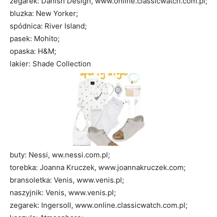
zegarek: Danish Design, www.online.classicwatch.com.pl;
bluzka: New Yorker;
spódnica: River Island;
pasek: Mohito;
opaska: H&M;
lakier: Shade Collection
buty: Nessi, ww.nessi.com.pl;
torebka: Joanna Kruczek, www.joannakruczek.com;
bransoletka: Venis, www.venis.pl;
naszyjnik: Venis, www.venis.pl;
zegarek: Ingersoll, www.online.classicwatch.com.pl;