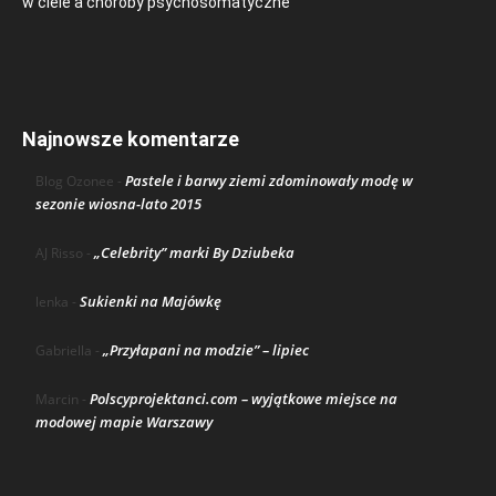
w ciele a choroby psychosomatyczne
Najnowsze komentarze
Pastele i barwy ziemi zdominowały modę w
Blog Ozonee
-
sezonie wiosna-lato 2015
„Celebrity” marki By Dziubeka
AJ Risso
-
Sukienki na Majówkę
lenka
-
„Przyłapani na modzie” – lipiec
Gabriella
-
Polscyprojektanci.com – wyjątkowe miejsce na
Marcin
-
modowej mapie Warszawy