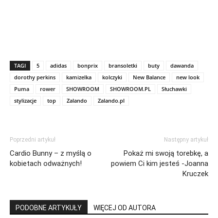
TAGI
5
adidas
bonprix
bransoletki
buty
dawanda
dorothy perkins
kamizelka
kolczyki
New Balance
new look
Puma
rower
SHOWROOM
SHOWROOM.PL
Słuchawki
stylizacje
top
Zalando
Zalando.pl
Poprzedni artykuł
Następny artykuł
Cardio Bunny – z myślą o
Pokaż mi swoją torebkę, a
kobietach odważnych!
powiem Ci kim jesteś -Joanna
Kruczek
PODOBNE ARTYKUŁY
WIĘCEJ OD AUTORA