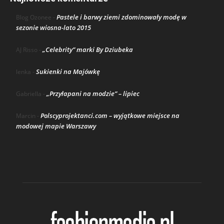
Pastele i barwy ziemi zdominowały modę w
Blog Ozonee
-
sezonie wiosna-lato 2015
„Celebrity” marki By Dziubeka
AJ Risso
-
Sukienki na Majówkę
lenka
-
„Przyłapani na modzie” – lipiec
Gabriella
-
Polscyprojektanci.com – wyjątkowe miejsce na
Marcin
-
modowej mapie Warszawy