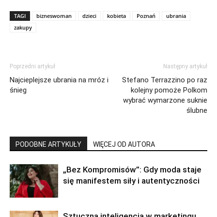
TAGI
bizneswoman
dzieci
kobieta
Poznań
ubrania
zakupy
Poprzedni artykuł
Następny artykuł
Najcieplejsze ubrania na mróz i
Stefano Terrazzino po raz
śnieg
kolejny pomoże Polkom
wybrać wymarzone suknie
ślubne
PODOBNE ARTYKUŁY
WIĘCEJ OD AUTORA
„Bez Kompromisów”: Gdy moda staje
się manifestem siły i autentyczności
Sztuczna inteligencja w marketingu