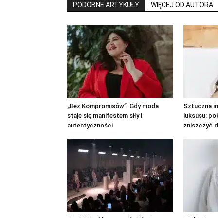
PODOBNE ARTYKUŁY
WIĘCEJ OD AUTORA
„Bez Kompromisów”: Gdy moda
Sztuczna in
staje się manifestem siły i
luksusu: po
autentyczności
zniszczyć d