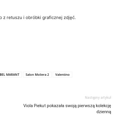
z retuszu i obróbki graficznej zdjęć.
ABEL MARANT
Salon Moliera 2
Valentino
Następny artykuł
Viola Piekut pokazała swoją pierwszą kolekcję
dzienną