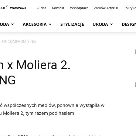
C
23.8
O Nas
Kontakt
Współpraca
Zamów Artykuł
Polityk
Warszawa
ODA
AKCESORIA
STYLIZACJE
URODA
DESIG
a 2. UNCOMPROMISING
 x Moliera 2.
ING
ć współczesnych mediów, ponownie wystąpiła w
u Moliera 2, tym razem pod hasłem