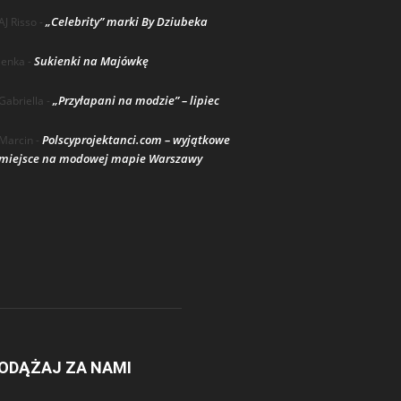
„Celebrity” marki By Dziubeka
AJ Risso
-
Sukienki na Majówkę
lenka
-
„Przyłapani na modzie” – lipiec
Gabriella
-
Polscyprojektanci.com – wyjątkowe
Marcin
-
miejsce na modowej mapie Warszawy
ODĄŻAJ ZA NAMI