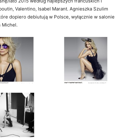
nę/lato 2015 według najlepszych francuskich i
outin, Valentino, Isabel Marant. Agnieszka Szulim
óre dopiero debiutują w Polsce, wyłącznie w salonie
n Michel.