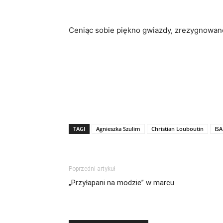
Ceniąc sobie piękno gwiazdy, zrezygnowano 
TAGI
Agnieszka Szulim
Christian Louboutin
IS
Poprzedni artykuł
„Przyłapani na modzie” w marcu