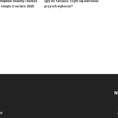
 miękkie tkaniny i świeże
Igły do tatuażu: czym się kierować
 Uniqlo U na lato 2025
przy ich wyborze?
N
je