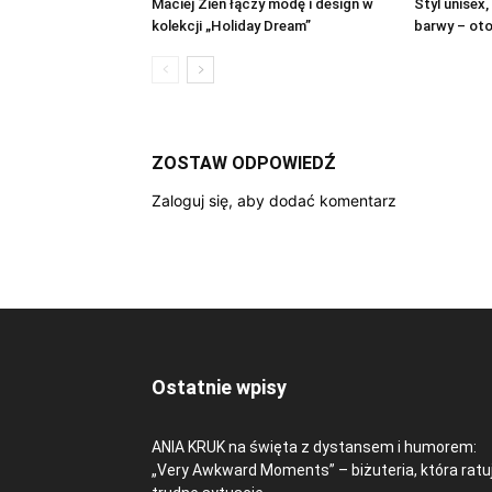
Maciej Zień łączy modę i design w
Styl unisex,
kolekcji „Holiday Dream”
barwy – oto
ZOSTAW ODPOWIEDŹ
Zaloguj się, aby dodać komentarz
Ostatnie wpisy
ANIA KRUK na święta z dystansem i humorem:
„Very Awkward Moments” – biżuteria, która ratu