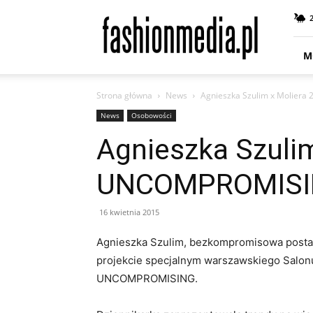
fashionmedia.pl
–
Moda
|
M
Uroda
|
Strona główna
News
Agnieszka Szulim x Molier
Styl
|
News
Osobowości
Trendy
Agnieszka Szulim
|
Design
UNCOMPROMIS
16 kwietnia 2015
Agnieszka Szulim, bezkompromisowa posta
projekcie specjalnym warszawskiego Salon
UNCOMPROMISING.