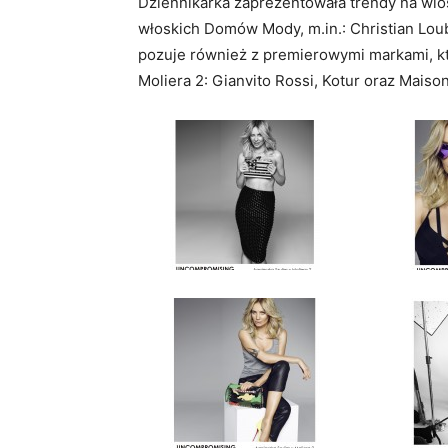
Dziennikarka zaprezentowała trendy na wios
włoskich Domów Mody, m.in.: Christian Loub
pozuje również z premierowymi markami, kt
Moliera 2: Gianvito Rossi, Kotur oraz Maiso