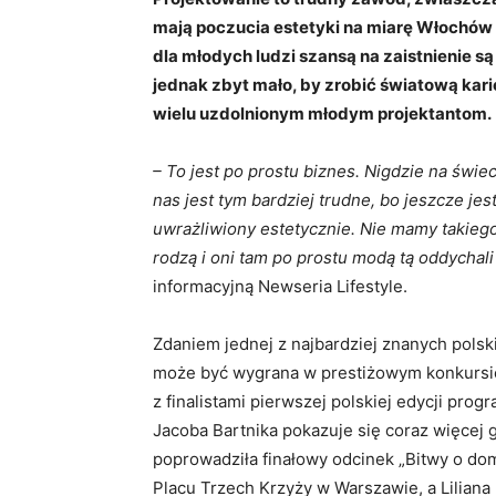
mają poczucia estetyki na miarę Włochów
dla młodych ludzi szansą na zaistnienie są
jednak zbyt mało, by zrobić światową karie
wielu uzdolnionym młodym projektantom.
– To jest po prostu biznes. Nigdzie na świec
nas jest tym bardziej trudne, bo jeszcze je
uwrażliwiony estetycznie. Nie mamy takiego 
rodzą i oni tam po prostu modą tą oddychal
informacyjną Newseria Lifestyle.
Zdaniem jednej z najbardziej znanych polsk
może być wygrana w prestiżowym konkursie 
z finalistami pierwszej polskiej edycji pr
Jacoba Bartnika pokazuje się coraz więcej 
poprowadziła finałowy odcinek „Bitwy o dom
Placu Trzech Krzyży w Warszawie, a Lilian