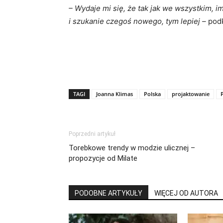
– Wydaje mi się, że tak jak we wszystkim, 
i szukanie czegoś nowego, tym lepiej –
podk
TAGI
Joanna Klimas
Polska
projaktowanie
Poprzedni artykuł
Torebkowe trendy w modzie ulicznej –
propozycje od Milate
PODOBNE ARTYKUŁY
WIĘCEJ OD AUTORA