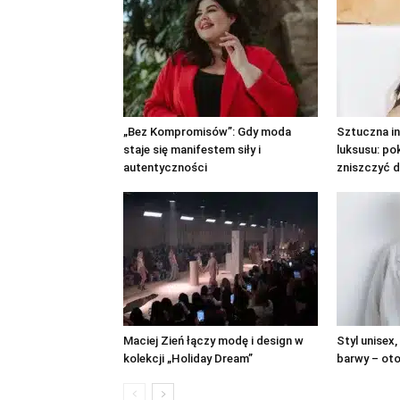
„Bez Kompromisów”: Gdy moda
Sztuczna in
staje się manifestem siły i
luksusu: po
autentyczności
zniszczyć d
Maciej Zień łączy modę i design w
Styl unisex,
kolekcji „Holiday Dream”
barwy – oto