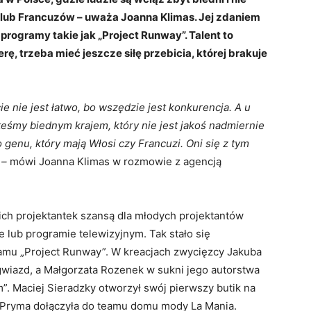
 lub Francuzów – uważa Joanna Klimas. Jej zdaniem
 programy takie jak „Project Runway”. Talent to
rę, trzeba mieć jeszcze siłę przebicia, której brakuje
ie nie jest łatwo, bo wszędzie jest konkurencja. A u
steśmy biednym krajem, który nie jest jakoś nadmiernie
genu, który mają Włosi czy Francuzi. Oni się z tym
i
–
mówi Joanna Klimas w rozmowie z agencją
ich projektantek szansą dla młodych projektantów
lub programie telewizyjnym. Tak stało się
ogramu „Project Runway”. W kreacjach zwycięzcy Jakuba
gwiazd, a Małgorzata Rozenek w sukni jego autorstwa
”. Maciej Sieradzky otworzył swój pierwszy butik na
a Pryma dołączyła do teamu domu mody La Mania.