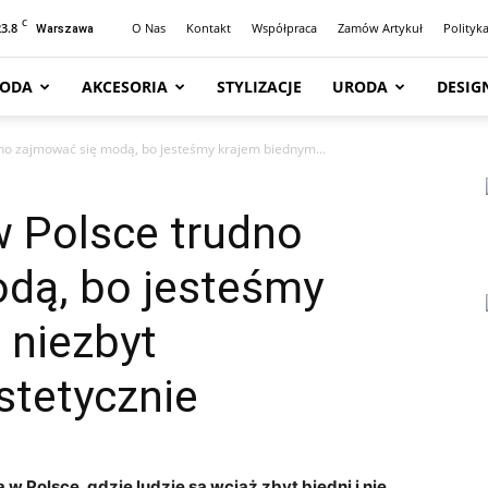
C
23.8
O Nas
Kontakt
Współpraca
Zamów Artykuł
Polityk
Warszawa
ODA
AKCESORIA
STYLIZACJE
URODA
DESIG
dno zajmować się modą, bo jesteśmy krajem biednym...
w Polsce trudno
dą, bo jesteśmy
 niezbyt
stetycznie
w Polsce, gdzie ludzie są wciąż zbyt biedni i nie