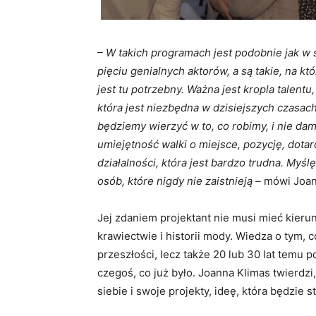
– W takich programach jest podobnie jak w sz
pięciu genialnych aktorów, a są takie, na kt
jest tu potrzebny. Ważna jest kropla talent
która jest niezbędna w dzisiejszych czasach
będziemy wierzyć w to, co robimy, i nie dam
umiejętność walki o miejsce, pozycję, dotar
działalności, która jest bardzo trudna. Myś
osób, które nigdy nie zaistnieją –
mówi Joan
Jej zdaniem projektant nie musi mieć kieru
krawiectwie i historii mody. Wiedza o tym, c
przeszłości, lecz także 20 lub 30 lat temu
czegoś, co już było. Joanna Klimas twierdz
siebie i swoje projekty, ideę, która będzie s