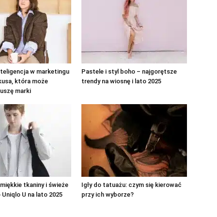
teligencja w marketingu
Pastele i styl boho – najgorętsze
kusa, która może
trendy na wiosnę i lato 2025
uszę marki
 miękkie tkaniny i świeże
Igły do tatuażu: czym się kierować
 Uniqlo U na lato 2025
przy ich wyborze?