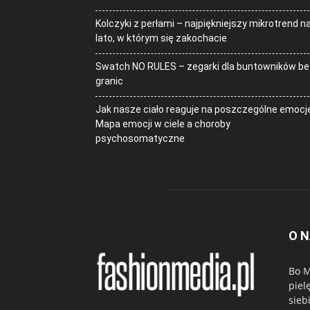
Kolczyki z perłami – najpiękniejszy mikrotrend n
lato, w którym się zakochacie
Swatch NO RULES – zegarki dla buntowników be
granic
Jak nasze ciało reaguje na poszczególne emocj
Mapa emocji w ciele a choroby
psychosomatyczne
O 
Bo M
piel
sieb