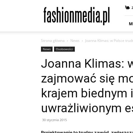
fashionmedia.pl
–
Moda
|
M
Uroda
|
Strona główna
News
Joanna Klimas: w Polsce tru
Styl
|
News
Osobowości
Trendy
Joanna Klimas: 
|
Design
zajmować się mo
krajem biednym i
uwrażliwionym e
30 stycznia 2015
Projektowanie to trudny zawód, zwłaszcza 