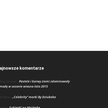
ajnowsze komentarze
Pastele i barwy ziemi zdominowały
Blog Ozonee
-
modę w sezonie wiosna-lato 2015
„Celebrity” marki By Dziubeka
AJ Risso
-
Sukienki na Majówkę
lenka
-