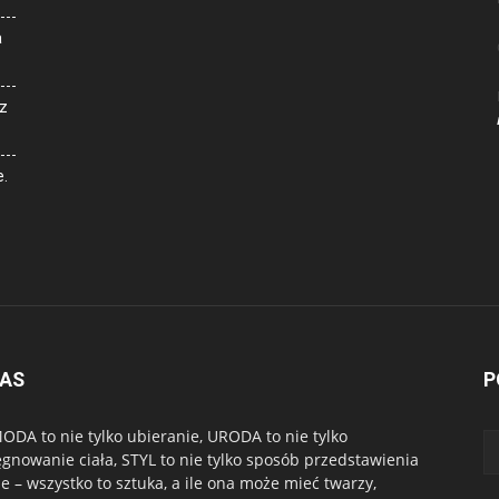
a
z
e.
NAS
P
ODA to nie tylko ubieranie, URODA to nie tylko
ęgnowanie ciała, STYL to nie tylko sposób przedstawienia
ie – wszystko to sztuka, a ile ona może mieć twarzy,