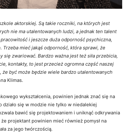
kole aktorskiej. Są takie roczniki, na których jest
órych nie ma utalentowanych ludzi, a jednak ten talent
u, pracowitość i jeszcze duża odporność psychiczna,
. Trzeba mieć jakąś odporność, która sprawi, że
y się zwariować. Bardzo ważna jest też siła przebicia,
cie, kontakty, to jest przecież ogromna część naszej
lę, że być może będzie wiele bardzo utalentowanych
na Klimas.
nkowego wykształcenia, powinien jednak znać się na
o działo się w modzie nie tylko w niedalekiej
 pozwala bawić się projektowaniem i uniknąć odkrywania
i, że projektant powinien mieć również pomysł na
tała za jego twórczością.