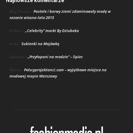
Najnowsze komentarze
Pastele i barwy ziemi zdominowały modę w
Blog Ozonee
-
sezonie wiosna-lato 2015
„Celebrity” marki By Dziubeka
AJ Risso
-
Sukienki na Majówkę
lenka
-
„Przyłapani na modzie” – lipiec
Gabriella
-
Polscyprojektanci.com – wyjątkowe miejsce na
Marcin
-
modowej mapie Warszawy