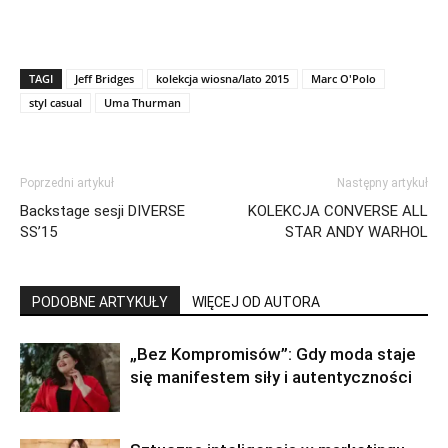
TAGI
Jeff Bridges
kolekcja wiosna/lato 2015
Marc O'Polo
styl casual
Uma Thurman
Poprzedni artykuł
Następny artykuł
Backstage sesji DIVERSE
KOLEKCJA CONVERSE ALL
SS’15
STAR ANDY WARHOL
PODOBNE ARTYKUŁY
WIĘCEJ OD AUTORA
„Bez Kompromisów”: Gdy moda staje
się manifestem siły i autentyczności