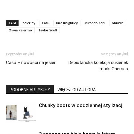
TAGI
baleriny
Casu
Kira Knightley
Miranda Kerr
obuwie
Olivia Palermo
Taylor Swift
Poprzedni artykuł
Następny artykuł
Casu – nowości na jesień
Debiutancka kolekcja sukienek
marki Cherries
PODOBNE ARTYKUŁY
WIĘCEJ OD AUTORA
Chunky boots w codziennej stylizacji