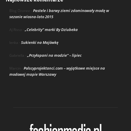
Pastele i barwy ziemi zdominowały modę w
Blog Ozonee
-
sezonie wiosna-lato 2015
„Celebrity” marki By Dziubeka
AJ Risso
-
Sukienki na Majówkę
lenka
-
„Przyłapani na modzie” – lipiec
Gabriella
-
Polscyprojektanci.com – wyjątkowe miejsce na
Marcin
-
modowej mapie Warszawy