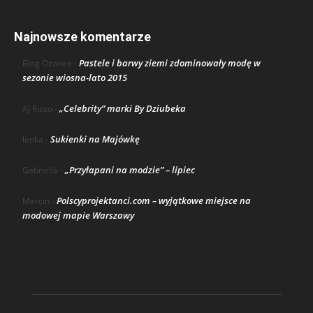
Najnowsze komentarze
Pastele i barwy ziemi zdominowały modę w
Blog Ozonee
-
sezonie wiosna-lato 2015
„Celebrity” marki By Dziubeka
AJ Risso
-
Sukienki na Majówkę
lenka
-
„Przyłapani na modzie” – lipiec
Gabriella
-
Polscyprojektanci.com – wyjątkowe miejsce na
Marcin
-
modowej mapie Warszawy