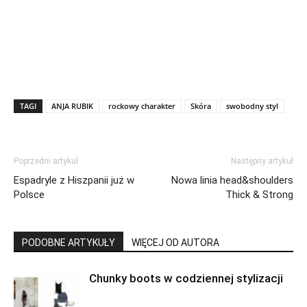
TAGI
ANJA RUBIK
rockowy charakter
Skóra
swobodny styl
Poprzedni artykuł
Następny artykuł
Espadryle z Hiszpanii już w
Nowa linia head&shoulders
Polsce
Thick & Strong
PODOBNE ARTYKUŁY
WIĘCEJ OD AUTORA
Chunky boots w codziennej stylizacji