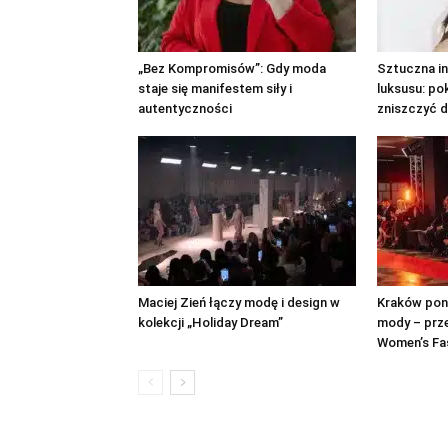
„Bez Kompromisów”: Gdy moda
Sztuczna in
staje się manifestem siły i
luksusu: po
autentyczności
zniszczyć d
Maciej Zień łączy modę i design w
Kraków pono
kolekcji „Holiday Dream”
mody – prze
Women’s Fa