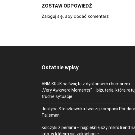
ZOSTAW ODPOWIEDŹ
Zaloguj się, aby dodać komentarz
Ostatnie wpisy
ANIA KRUK na święta z dystansem i humorem:
„Very Awkward Moments” – biżuteria, która ratu
trudne sytuacje
Justyna Steczkowska twarzą kampanii Pandor
Talisman
Kolczyki z perłami – najpiękniejszy mikrotrend n
lato, w którym się zakochacie