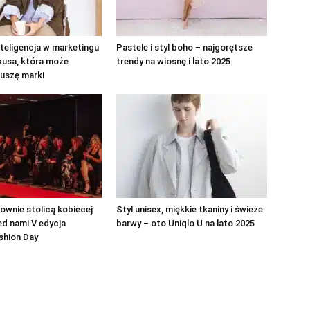
teligencja w marketingu
Pastele i styl boho – najgorętsze
kusa, która może
trendy na wiosnę i lato 2025
uszę marki
wnie stolicą kobiecej
Styl unisex, miękkie tkaniny i świeże
d nami V edycja
barwy – oto Uniqlo U na lato 2025
shion Day