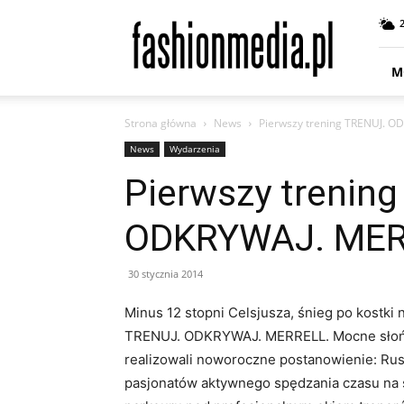
fashionmedia.pl
–
Moda
|
M
Uroda
|
Strona główna
News
Pierwszy trening TRENUJ. O
Styl
|
News
Wydarzenia
Trendy
Pierwszy trenin
|
Design
ODKRYWAJ. MER
30 stycznia 2014
Minus 12 stopni Celsjusza, śnieg po kostki
TRENUJ. ODKRYWAJ. MERRELL. Mocne słońce
realizowali noworoczne postanowienie: Rusz
pasjonatów aktywnego spędzania czasu na 