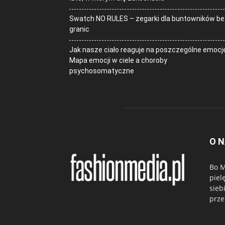
Swatch NO RULES – zegarki dla buntowników be
granic
Jak nasze ciało reaguje na poszczególne emocj
Mapa emocji w ciele a choroby
psychosomatyczne
O 
Bo M
piel
sieb
prze