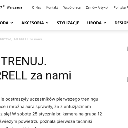
C
27
O Nas
Kontakt
Współpraca
Zamów Artykuł
Polityka 
Warszawa
ODA
AKCESORIA
STYLIZACJE
URODA
DESIG
DKRYWAJ. MERRELL za nami
g TRENUJ.
RELL za nami
 nie odstraszyły uczestników pierwszego treningu
 i mroźna aura sprawiły, że z entuzjazmem
 się! W sobotę 25 stycznia br. kameralna grupa 12
świeżym powietrzu poznała pierwsze techniki