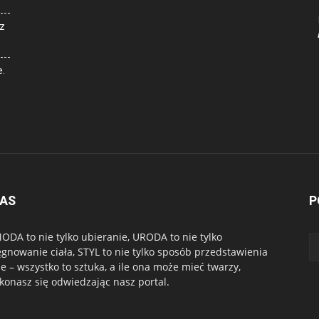
z
e.
NAS
P
ODA to nie tylko ubieranie, URODA to nie tylko
ęgnowanie ciała, STYL to nie tylko sposób przedstawienia
ie – wszystko to sztuka, a ile ona może mieć twarzy,
konasz się odwiedzając nasz portal.