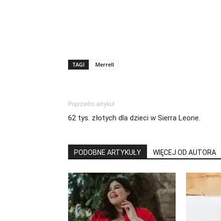
TAGI
Merrell
Poprzedni artykuł
62 tys. złotych dla dzieci w Sierra Leone.
PODOBNE ARTYKUŁY
WIĘCEJ OD AUTORA