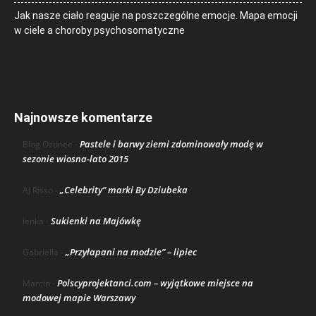
Jak nasze ciało reaguje na poszczególne emocje. Mapa emocji
w ciele a choroby psychosomatyczne
Najnowsze komentarze
Pastele i barwy ziemi zdominowały modę w
Blog Ozonee
-
sezonie wiosna-lato 2015
„Celebrity” marki By Dziubeka
AJ Risso
-
Sukienki na Majówkę
lenka
-
„Przyłapani na modzie” – lipiec
Gabriella
-
Polscyprojektanci.com – wyjątkowe miejsce na
Marcin
-
modowej mapie Warszawy