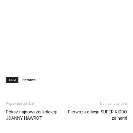
TAGI
Harmnni
Poprzedni artykuł
Następny artykuł
Pokaz najnowszej kolekcji
Pierwsza edycja SUPER KIDDO
JOANNY HAWROT
za nami