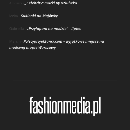
„Celebrity” marki By Dziubeka
AJ Risso
-
Sukienki na Majówkę
lenka
-
„Przyłapani na modzie” – lipiec
Gabriella
-
Polscyprojektanci.com – wyjątkowe miejsce na
Marcin
-
modowej mapie Warszawy