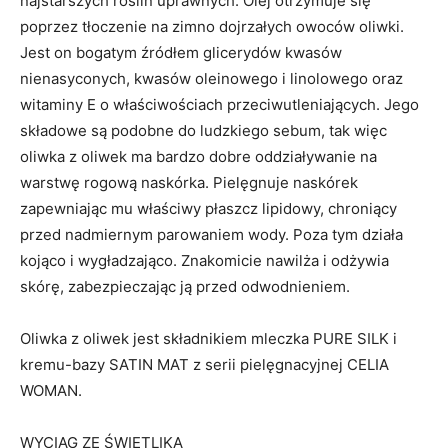
najstarszych roślin uprawnych. Olej otrzymuje się
poprzez tłoczenie na zimno dojrzałych owoców oliwki.
Jest on bogatym źródłem glicerydów kwasów
nienasyconych, kwasów oleinowego i linolowego oraz
witaminy E o właściwościach przeciwutleniających. Jego
składowe są podobne do ludzkiego sebum, tak więc
oliwka z oliwek ma bardzo dobre oddziaływanie na
warstwę rogową naskórka. Pielęgnuje naskórek
zapewniając mu właściwy płaszcz lipidowy, chroniący
przed nadmiernym parowaniem wody. Poza tym działa
kojąco i wygładzająco. Znakomicie nawilża i odżywia
skórę, zabezpieczając ją przed odwodnieniem.
Oliwka z oliwek jest składnikiem mleczka PURE SILK i
kremu-bazy SATIN MAT z serii pielęgnacyjnej CELIA
WOMAN.
WYCIĄG ZE ŚWIETLIKA