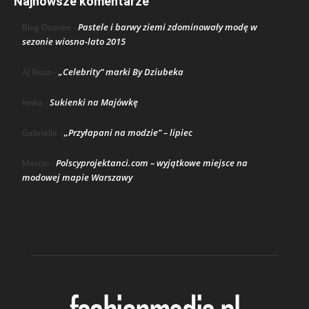
Najnowsze komentarze
Pastele i barwy ziemi zdominowały modę w
Blog Ozonee
-
sezonie wiosna-lato 2015
„Celebrity” marki By Dziubeka
AJ Risso
-
Sukienki na Majówkę
lenka
-
„Przyłapani na modzie” – lipiec
Gabriella
-
Polscyprojektanci.com – wyjątkowe miejsce na
Marcin
-
modowej mapie Warszawy