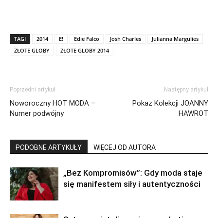
TAGI
2014
E!
Edie Falco
Josh Charles
Julianna Margulies
ZŁOTE GLOBY
ZŁOTE GLOBY 2014
Poprzedni artykuł
Następny artykuł
Noworoczny HOT MODA –
Pokaz Kolekcji JOANNY
Numer podwójny
HAWROT
PODOBNE ARTYKUŁY
WIĘCEJ OD AUTORA
„Bez Kompromisów”: Gdy moda staje
się manifestem siły i autentyczności