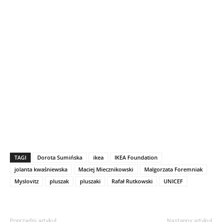
TAGI
Dorota Sumińska
ikea
IKEA Foundation
jolanta kwaśniewska
Maciej Miecznikowski
Malgorzata Foremniak
Myslovitz
pluszak
pluszaki
Rafał Rutkowski
UNICEF
Poprzedni artykuł
Następny artykuł