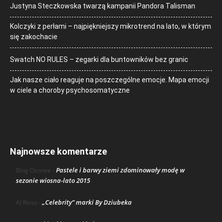
Justyna Steczkowska twarzą kampanii Pandora Talisman
Kolczyki z perłami – najpiękniejszy mikrotrend na lato, w którym
się zakochacie
Swatch NO RULES – zegarki dla buntowników bez granic
Jak nasze ciało reaguje na poszczególne emocje. Mapa emocji
w ciele a choroby psychosomatyczne
Najnowsze komentarze
Pastele i barwy ziemi zdominowały modę w
Blog Ozonee
-
sezonie wiosna-lato 2015
„Celebrity” marki By Dziubeka
AJ Risso
-