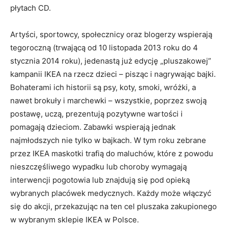
płytach CD.
Artyści, sportowcy, społecznicy oraz blogerzy wspierają
tegoroczną (trwającą od 10 listopada 2013 roku do 4
stycznia 2014 roku), jedenastą już edycję „pluszakowej”
kampanii IKEA na rzecz dzieci – pisząc i nagrywając bajki.
Bohaterami ich historii są psy, koty, smoki, wróżki, a
nawet brokuły i marchewki – wszystkie, poprzez swoją
postawę, uczą, prezentują pozytywne wartości i
pomagają dzieciom. Zabawki wspierają jednak
najmłodszych nie tylko w bajkach. W tym roku zebrane
przez IKEA maskotki trafią do maluchów, które z powodu
nieszczęśliwego wypadku lub choroby wymagają
interwencji pogotowia lub znajdują się pod opieką
wybranych placówek medycznych. Każdy może włączyć
się do akcji, przekazując na ten cel pluszaka zakupionego
w wybranym sklepie IKEA w Polsce.