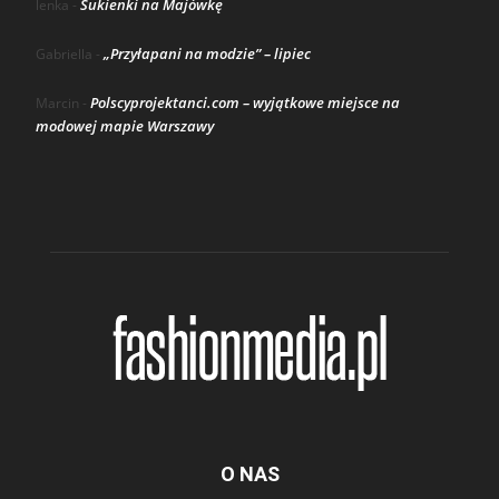
Sukienki na Majówkę
lenka
-
„Przyłapani na modzie” – lipiec
Gabriella
-
Polscyprojektanci.com – wyjątkowe miejsce na
Marcin
-
modowej mapie Warszawy
O NAS