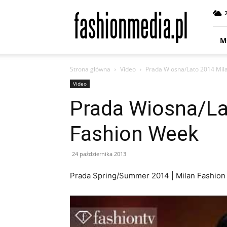
fashionmedia.pl
–
Moda
|
M
Uroda
|
Strona główna
Video
Prada Wiosna/Lato 2014 Mil
Styl
|
Video
Trendy
Prada Wiosna/La
|
Design
Fashion Week
24 października 2013
Prada Spring/Summer 2014 | Milan Fashio