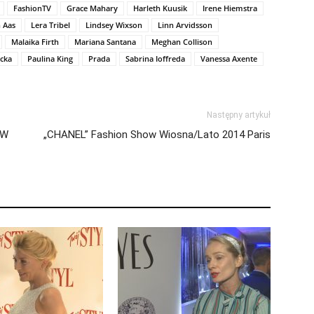
FashionTV
Grace Mahary
Harleth Kuusik
Irene Hiemstra
n Aas
Lera Tribel
Lindsey Wixson
Linn Arvidsson
Malaika Firth
Mariana Santana
Meghan Collison
cka
Paulina King
Prada
Sabrina Ioffreda
Vanessa Axente
Następny artykuł
OW
„CHANEL” Fashion Show Wiosna/Lato 2014 Paris