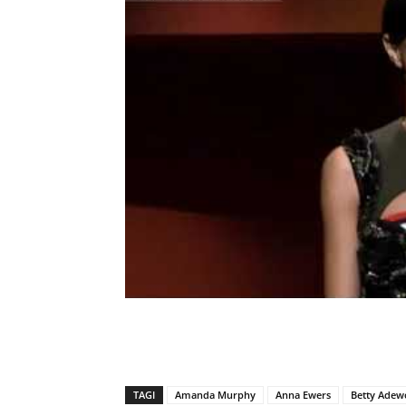
TAGI
Amanda Murphy
Anna Ewers
Betty Adew