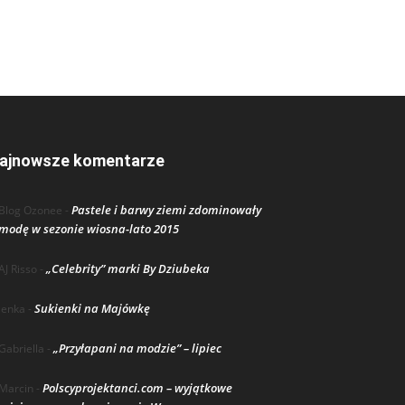
ajnowsze komentarze
Pastele i barwy ziemi zdominowały
Blog Ozonee
-
modę w sezonie wiosna-lato 2015
„Celebrity” marki By Dziubeka
AJ Risso
-
Sukienki na Majówkę
lenka
-
„Przyłapani na modzie” – lipiec
Gabriella
-
Polscyprojektanci.com – wyjątkowe
Marcin
-