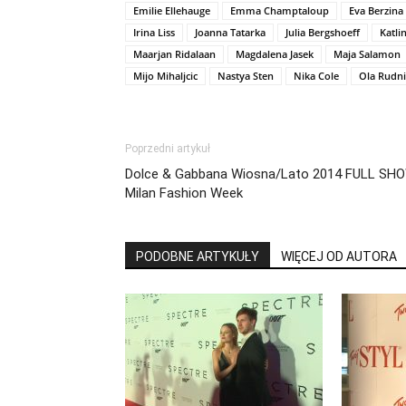
Emilie Ellehauge
Emma Champtaloup
Eva Berzina
Irina Liss
Joanna Tatarka
Julia Bergshoeff
Katli
Maarjan Ridalaan
Magdalena Jasek
Maja Salamon
Mijo Mihaljcic
Nastya Sten
Nika Cole
Ola Rudni
Poprzedni artykuł
Dolce & Gabbana Wiosna/Lato 2014 FULL SH
Milan Fashion Week
PODOBNE ARTYKUŁY
WIĘCEJ OD AUTORA