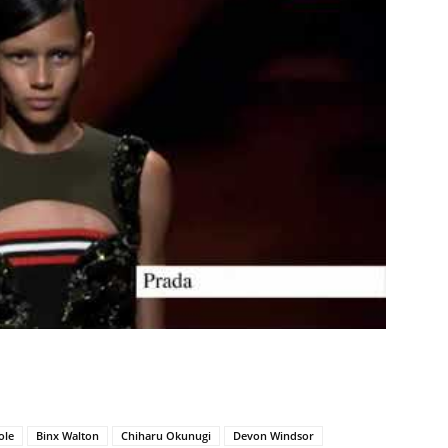
ole
Binx Walton
Chiharu Okunugi
Devon Windsor