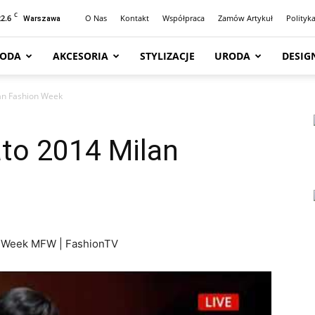
C
22.6
O Nas
Kontakt
Współpraca
Zamów Artykuł
Polityk
Warszawa
ODA
AKCESORIA
STYLIZACJE
URODA
DESIG
an Fashion Week
to 2014 Milan
n Week MFW | FashionTV