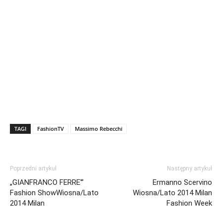
TAGI
FashionTV
Massimo Rebecchi
Poprzedni artykuł
Następny artykuł
„GIANFRANCO FERRE'”
Ermanno Scervino
Fashion ShowWiosna/Lato
Wiosna/Lato 2014 Milan
2014 Milan
Fashion Week