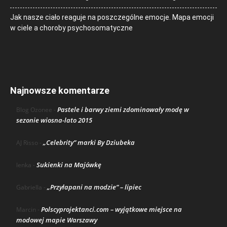
Jak nasze ciało reaguje na poszczególne emocje. Mapa emocji
w ciele a choroby psychosomatyczne
Najnowsze komentarze
Pastele i barwy ziemi zdominowały modę w
Blog Ozonee
-
sezonie wiosna-lato 2015
„Celebrity” marki By Dziubeka
AJ Risso
-
Sukienki na Majówkę
lenka
-
„Przyłapani na modzie” – lipiec
Gabriella
-
Polscyprojektanci.com – wyjątkowe miejsce na
Marcin
-
modowej mapie Warszawy