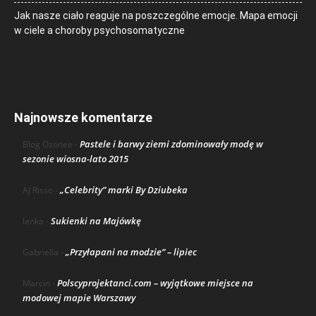
Jak nasze ciało reaguje na poszczególne emocje. Mapa emocji
w ciele a choroby psychosomatyczne
Najnowsze komentarze
Pastele i barwy ziemi zdominowały modę w
Blog Ozonee
-
sezonie wiosna-lato 2015
„Celebrity” marki By Dziubeka
AJ Risso
-
Sukienki na Majówkę
lenka
-
„Przyłapani na modzie” – lipiec
Gabriella
-
Polscyprojektanci.com – wyjątkowe miejsce na
Marcin
-
modowej mapie Warszawy