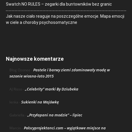
Swatch NO RULES – zegarki dla buntowników bez granic
Jak nasze ciało reaguje na poszczególne emocje. Mapa emocji
w ciele a choroby psychosomatyczne
Najnowsze komentarze
Pastele i barwy ziemi zdominowały modę w
Blog Ozonee
-
sezonie wiosna-lato 2015
„Celebrity” marki By Dziubeka
AJ Risso
-
Sukienki na Majówkę
lenka
-
„Przyłapani na modzie” – lipiec
Gabriella
-
Polscyprojektanci.com – wyjątkowe miejsce na
Marcin
-