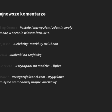
ajnowsze komentarze
Pastele i barwy ziemi zdominowały
Blog Ozonee
-
modę w sezonie wiosna-lato 2015
„Celebrity” marki By Dziubeka
AJ Risso
-
Sukienki na Majówkę
lenka
-
„Przyłapani na modzie” – lipiec
Gabriella
-
Polscyprojektanci.com – wyjątkowe
Marcin
-
miejsce na modowej mapie Warszawy