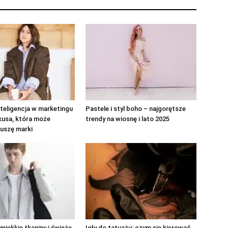
teligencja w marketingu
Pastele i styl boho – najgorętsze
kusa, która może
trendy na wiosnę i lato 2025
uszę marki
 miękkie tkaniny i świeże
Igły do tatuażu: czym się kierować