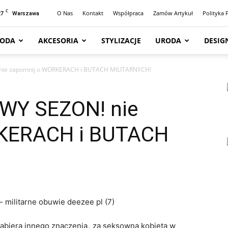
C
27
O Nas
Kontakt
Współpraca
Zamów Artykuł
Polityka 
Warszawa
ODA
AKCESORIA
STYLIZACJE
URODA
DESIG
ie zapomnij o WORKERACH i BUTACH MILITARNYCH!
Y SEZON! nie
KERACH i BUTACH
biera innego znaczenia„ za seksowną kobietą w