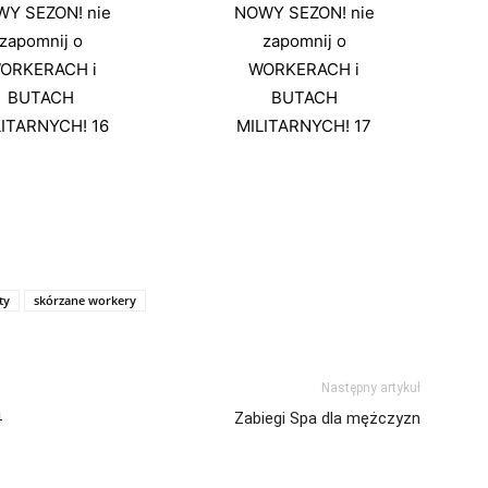
ty
skórzane workery
Następny artykuł
4
Zabiegi Spa dla mężczyzn