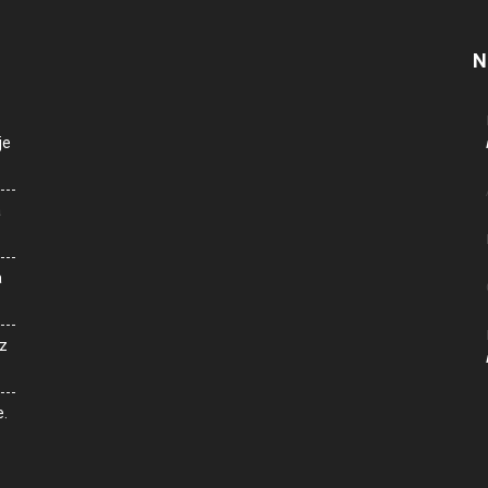
N
je
a
a
z
e.