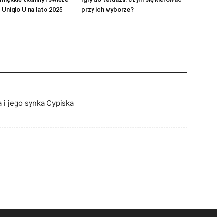
 Uniqlo U na lato 2025
przy ich wyborze?
a i jego synka Cypiska