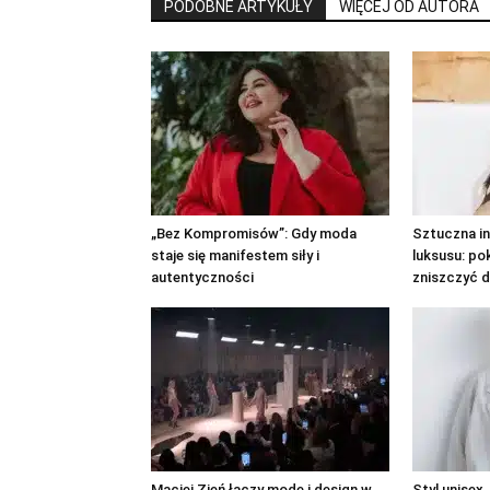
PODOBNE ARTYKUŁY
WIĘCEJ OD AUTORA
„Bez Kompromisów”: Gdy moda
Sztuczna in
staje się manifestem siły i
luksusu: po
autentyczności
zniszczyć d
Maciej Zień łączy modę i design w
Styl unisex,