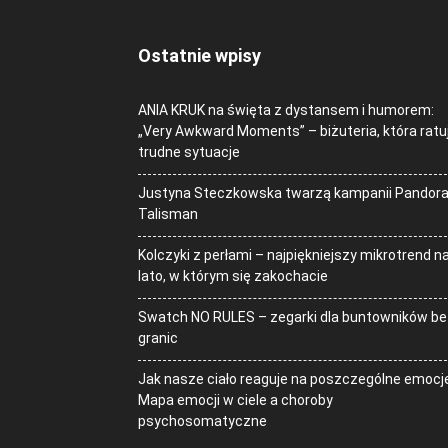
Ostatnie wpisy
ANIA KRUK na święta z dystansem i humorem:
„Very Awkward Moments” – biżuteria, która ratu
trudne sytuacje
Justyna Steczkowska twarzą kampanii Pandor
Talisman
Kolczyki z perłami – najpiękniejszy mikrotrend n
lato, w którym się zakochacie
Swatch NO RULES – zegarki dla buntowników be
granic
Jak nasze ciało reaguje na poszczególne emocj
Mapa emocji w ciele a choroby
psychosomatyczne