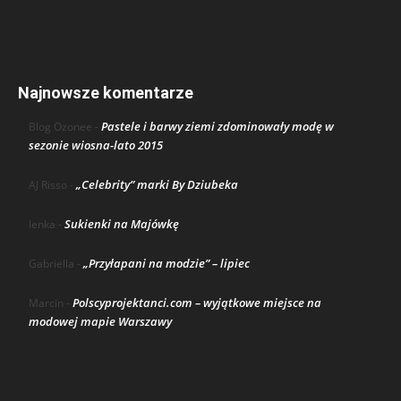
Najnowsze komentarze
Pastele i barwy ziemi zdominowały modę w
Blog Ozonee
-
sezonie wiosna-lato 2015
„Celebrity” marki By Dziubeka
AJ Risso
-
Sukienki na Majówkę
lenka
-
„Przyłapani na modzie” – lipiec
Gabriella
-
Polscyprojektanci.com – wyjątkowe miejsce na
Marcin
-
modowej mapie Warszawy