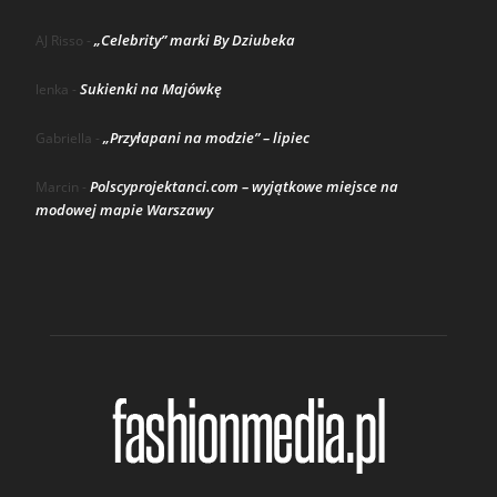
„Celebrity” marki By Dziubeka
AJ Risso
-
Sukienki na Majówkę
lenka
-
„Przyłapani na modzie” – lipiec
Gabriella
-
Polscyprojektanci.com – wyjątkowe miejsce na
Marcin
-
modowej mapie Warszawy