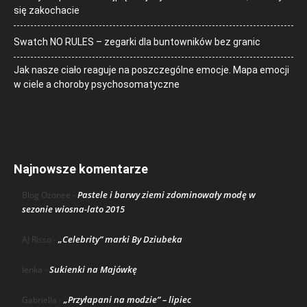
się zakochacie
Swatch NO RULES – zegarki dla buntowników bez granic
Jak nasze ciało reaguje na poszczególne emocje. Mapa emocji
w ciele a choroby psychosomatyczne
Najnowsze komentarze
Pastele i barwy ziemi zdominowały modę w
Blog Ozonee
-
sezonie wiosna-lato 2015
„Celebrity” marki By Dziubeka
AJ Risso
-
Sukienki na Majówkę
lenka
-
„Przyłapani na modzie” – lipiec
Gabriella
-