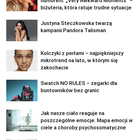
humorem: „Very Awkward Moments” –
biżuteria, która ratuje trudne sytuacje
Justyna Steczkowska twarzą
kampanii Pandora Talisman
Kolczyki z perłami – najpiękniejszy
mikrotrend na lato, w którym się
zakochacie
Swatch NO RULES – zegarki dla
buntowników bez granic
Jak nasze ciało reaguje na
poszczególne emocje. Mapa emocji w
ciele a choroby psychosomatyczne