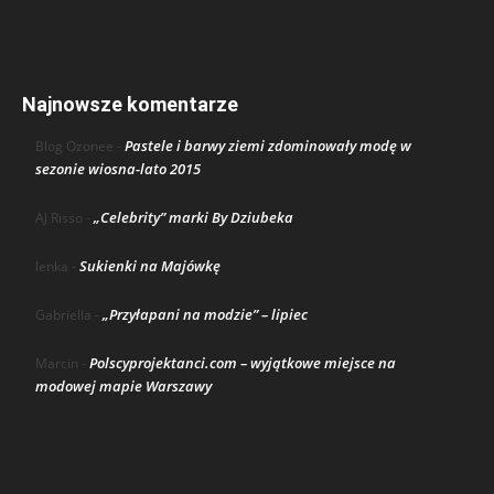
Najnowsze komentarze
Pastele i barwy ziemi zdominowały modę w
Blog Ozonee
-
sezonie wiosna-lato 2015
„Celebrity” marki By Dziubeka
AJ Risso
-
Sukienki na Majówkę
lenka
-
„Przyłapani na modzie” – lipiec
Gabriella
-
Polscyprojektanci.com – wyjątkowe miejsce na
Marcin
-
modowej mapie Warszawy