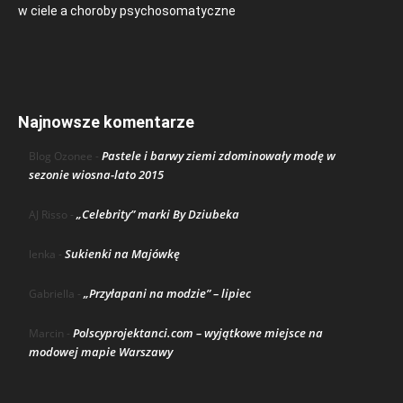
w ciele a choroby psychosomatyczne
Najnowsze komentarze
Pastele i barwy ziemi zdominowały modę w
Blog Ozonee
-
sezonie wiosna-lato 2015
„Celebrity” marki By Dziubeka
AJ Risso
-
Sukienki na Majówkę
lenka
-
„Przyłapani na modzie” – lipiec
Gabriella
-
Polscyprojektanci.com – wyjątkowe miejsce na
Marcin
-
modowej mapie Warszawy