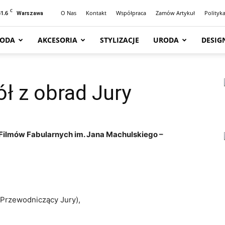
C
31.6
O Nas
Kontakt
Współpraca
Zamów Artykuł
Polityk
Warszawa
ODA
AKCESORIA
STYLIZACJE
URODA
DESIG
ł z obrad Jury
ilmów Fabularnych im. Jana Machulskiego –
 (Przewodniczący Jury),