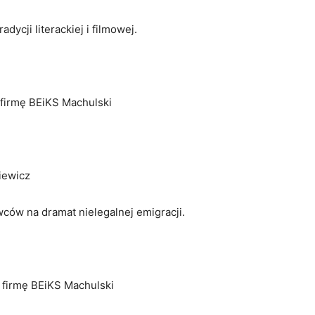
ycji literackiej i filmowej.
 firmę BEiKS Machulski
iewicz
ców na dramat nielegalnej emigracji.
 firmę BEiKS Machulski