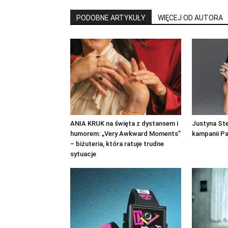
PODOBNE ARTYKUŁY
WIĘCEJ OD AUTORA
ANIA KRUK na święta z dystansem i
Justyna St
humorem: „Very Awkward Moments”
kampanii P
– biżuteria, która ratuje trudne
sytuacje