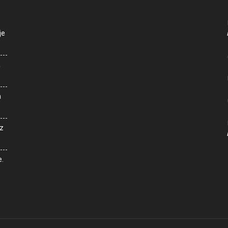
je
a
a
z
e.