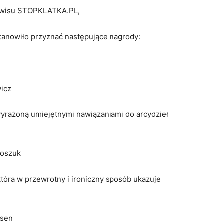
serwisu STOPKLATKA.PL,
tanowiło przyznać następujące nagrody:
wicz
 wyrażoną umiejętnymi nawiązaniami do arcydzieł
roszuk
która w przewrotny i ironiczny sposób ukazuje
esen