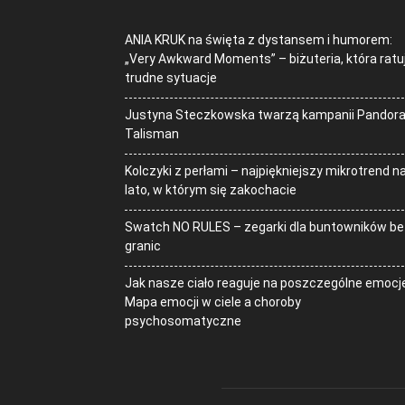
ANIA KRUK na święta z dystansem i humorem:
„Very Awkward Moments” – biżuteria, która ratu
trudne sytuacje
Justyna Steczkowska twarzą kampanii Pandor
Talisman
Kolczyki z perłami – najpiękniejszy mikrotrend n
lato, w którym się zakochacie
Swatch NO RULES – zegarki dla buntowników be
granic
Jak nasze ciało reaguje na poszczególne emocj
Mapa emocji w ciele a choroby
psychosomatyczne