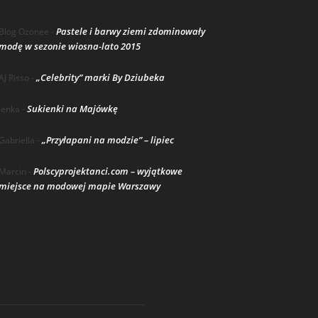
Pastele i barwy ziemi zdominowały
Blog Ozonee
-
modę w sezonie wiosna-lato 2015
„Celebrity” marki By Dziubeka
AJ Risso
-
Sukienki na Majówkę
lenka
-
„Przyłapani na modzie” – lipiec
Gabriella
-
Polscyprojektanci.com – wyjątkowe
Marcin
-
miejsce na modowej mapie Warszawy