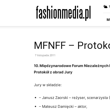
fashionmedia.pl
–
Moda
|
M
Uroda
|
Styl
|
MFNFF – Protokó
Trendy
|
Design
7 listopada 2011
10. Międzynarodowe Forum Niezależnych F
Protokół z obrad Jury
Jury w składzie:
– Janusz Zaorski – reżyser, scenarzysta
– Mateusz Damięcki – aktor,