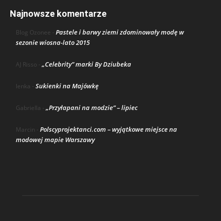
Najnowsze komentarze
Pastele i barwy ziemi zdominowały modę w
Blog Ozonee
-
sezonie wiosna-lato 2015
„Celebrity” marki By Dziubeka
AJ Risso
-
Sukienki na Majówkę
lenka
-
„Przyłapani na modzie” – lipiec
Gabriella
-
Polscyprojektanci.com – wyjątkowe miejsce na
Marcin
-
modowej mapie Warszawy