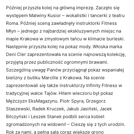
Później przyszła kolej na główną imprezę. Zaczęło się
występem Malwiny Kusior – wokalistki i tancerki z teatru
Roma. Później sceną zawładnęły instruktorki Fitness
Młyn – jednego z najbardziej ekskluzywnych miejsc na
mapie Krakowa w zmysłowym tańcu w klimacie burleski.
Następnie przyszła kolej na pokaz mody. Włoska marka
Deni Cler zaprezentowała na scenie najnowszą kolekcję,
przyjętą przez publiczność ogromnymi brawami.
Szczególną uwagę Panów przyciągnął pokaz wspaniałej
bielizny z butiku Marcille z Krakowa. Na scenie
zaprezentowali się także instruktorzy Infinity Fitness w
tradycyjnej walce Tajów. Hitem wieczoru był pokaz
Mężczyzn EksMagazynu. Piotr Spyra, Grzegorz
Staszewski, Radek Kruczek, Jakub Jasiński, Jacek
Bilczyński i Leszek Stanek podbili serca kobiet
zgromadzonych na widowni! – Cieszę się z tych urodzin.
Rok za nami, a pełna sala coraz większe grono