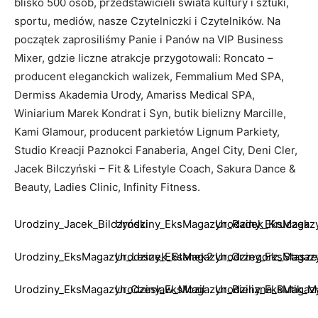
blisko 500 osób, przedstawicieli świata kultury i sztuki,
sportu, mediów, nasze Czytelniczki i Czytelników. Na
początek zaprosiliśmy Panie i Panów na VIP Business
Mixer, gdzie liczne atrakcje przygotowali: Roncato –
producent eleganckich walizek, Femmalium Med SPA,
Dermiss Akademia Urody, Amariss Medical SPA,
Winiarium Marek Kondrat i Syn, butik bielizny Marcille,
Kami Glamour, producent parkietów Lignum Parkiety,
Studio Kreacji Paznokci Fanaberia, Angel City, Deni Cler,
Jacek Bilczyński – Fit & Lifestyle Coach, Sakura Dance &
Beauty, Ladies Clinic, Infinity Fitness.
Urodziny_Jacek_Bilczyński
Urodziny_EksMagazyn_Radek_Kruczek
Urodziny_EksMagaz
Urodziny_EksMagazyn_Leszek_Stanek2
Urodziny_EksMagazyn_Grzegorz_Stasz
Urodziny_EksMagaz
Urodziny_EksMagazyn_Czesław_Mozil
Urodziny_EksMagazyn_Bielizna_Butik_Ma
Urodziny_EksMagaz