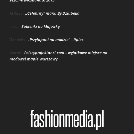
sezonie wiosna-lato 2015
„Celebrity” marki By Dziubeka
AJ Risso
-
Sukienki na Majówkę
lenka
-
„Przyłapani na modzie” – lipiec
Gabriella
-
Polscyprojektanci.com – wyjątkowe miejsce na
Marcin
-
modowej mapie Warszawy