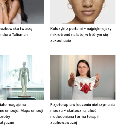
eczkowska twarzą
Kolczyki z perłami – najpiękniejszy
andora Talisman
mikrotrend na lato, w którym się
zakochacie
iało reaguje na
Fizjoterapia w leczeniu nietrzymania
ne emocje. Mapa emocji
moczu – skuteczna, choć
horoby
niedoceniana forma terapii
atyczne
zachowawczej