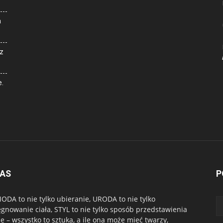
a
z
e.
NAS
P
ODA to nie tylko ubieranie, URODA to nie tylko
ęgnowanie ciała, STYL to nie tylko sposób przedstawienia
ie – wszystko to sztuka, a ile ona może mieć twarzy,