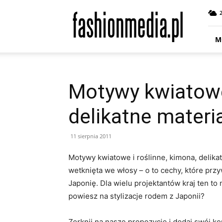
fashionmedia.pl
–
Moda
|
M
Uroda
|
Styl
|
Motywy kwiatowe 
Trendy
|
delikatne materia
Design
11 sierpnia 2011
Motywy kwiatowe i roślinne, kimona, delikat
wetknięta we włosy – o to cechy, które przy
Japonię. Dla wielu projektantów kraj ten to 
powiesz na stylizacje rodem z Japonii?
Zerknij na nasze propozycje i dodaj swój k