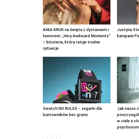
ANIA KRUK na święta z dystansem i
Justyna St
humorem: „Very Awkward Moments”
kampanii P
– biżuteria, która ratuje trudne
sytuacje
Swatch NO RULES – zegarki dla
Jak nasze c
buntowników bez granic
poszczegól
w ciele a c
psychosom