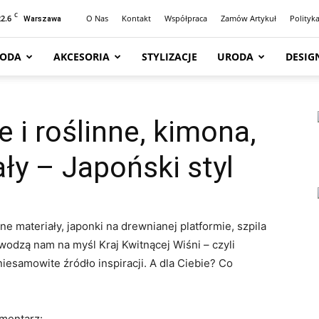
C
22.6
O Nas
Kontakt
Współpraca
Zamów Artykuł
Polityk
Warszawa
ODA
AKCESORIA
STYLIZACJE
URODA
DESIG
i roślinne, kimona,
ły – Japoński styl
ne materiały, japonki na drewnianej platformie, szpila
wodzą nam na myśl Kraj Kwitnącej Wiśni – czyli
niesamowite źródło inspiracji. A dla Ciebie? Co
omentarz: