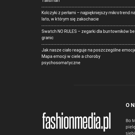
Talisman
Kolczyki z perłami – najpiękniejszy mikrotrend n
lato, w którym się zakochacie
Swatch NO RULES – zegarki dla buntowników be
granic
Jak nasze ciało reaguje na poszczególne emocj
Mapa emocji w ciele a choroby
psychosomatyczne
O 
Bo M
piel
sieb