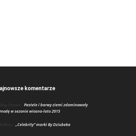
ajnowsze komentarze
Pastele i barwy ziemi zdominowały
Blog Ozonee
-
modę w sezonie wiosna-lato 2015
„Celebrity” marki By Dziubeka
AJ Risso
-