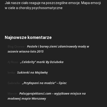
Jak nasze ciało reaguje na poszczególne emocje. Mapa emocji
w ciele a choroby psychosomatyczne
Najnowsze komentarze
Pastele i barwy ziemi zdominowały modę w
Blog Ozonee
-
sezonie wiosna-lato 2015
„Celebrity” marki By Dziubeka
AJ Risso
-
Sukienki na Majówkę
lenka
-
„Przyłapani na modzie” – lipiec
Gabriella
-
Polscyprojektanci.com – wyjątkowe miejsce na
Marcin
-
modowej mapie Warszawy