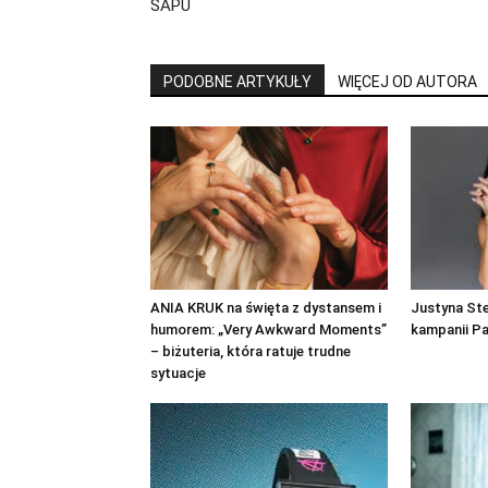
SAPU
PODOBNE ARTYKUŁY
WIĘCEJ OD AUTORA
ANIA KRUK na święta z dystansem i
Justyna St
humorem: „Very Awkward Moments”
kampanii P
– biżuteria, która ratuje trudne
sytuacje