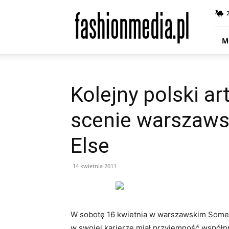
fashionmedia.pl
–
Moda
|
M
Uroda
|
Styl
|
Kolejny polski a
Trendy
|
scenie warszaw
Design
Else
14 kwietnia 2011
W sobotę 16 kwietnia w warszawskim SomePl
w swojej karierze miał przyjemność współ