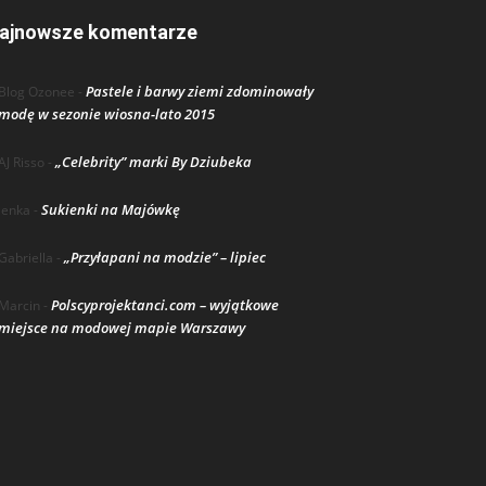
ajnowsze komentarze
Pastele i barwy ziemi zdominowały
Blog Ozonee
-
modę w sezonie wiosna-lato 2015
„Celebrity” marki By Dziubeka
AJ Risso
-
Sukienki na Majówkę
lenka
-
„Przyłapani na modzie” – lipiec
Gabriella
-
Polscyprojektanci.com – wyjątkowe
Marcin
-
miejsce na modowej mapie Warszawy