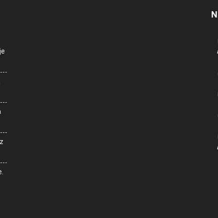
N
je
a
a
z
e.