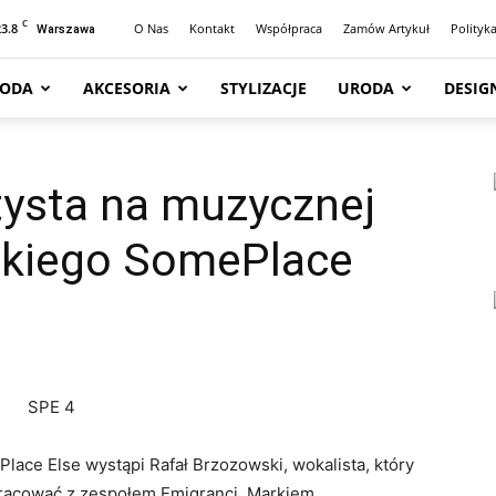
C
23.8
O Nas
Kontakt
Współpraca
Zamów Artykuł
Polityk
Warszawa
ODA
AKCESORIA
STYLIZACJE
URODA
DESIG
rtysta na muzycznej
skiego SomePlace
ace Else wystąpi Rafał Brzozowski, wokalista, który
pracować z zespołem Emigranci, Markiem