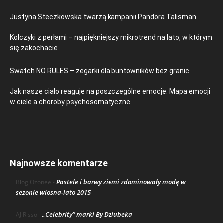
Justyna Steczkowska twarzą kampanii Pandora Talisman
Kolczyki z perłami – najpiękniejszy mikrotrend na lato, w którym
się zakochacie
Swatch NO RULES – zegarki dla buntowników bez granic
Jak nasze ciało reaguje na poszczególne emocje. Mapa emocji
w ciele a choroby psychosomatyczne
Najnowsze komentarze
Pastele i barwy ziemi zdominowały modę w
Blog Ozonee
-
sezonie wiosna-lato 2015
„Celebrity” marki By Dziubeka
AJ Risso
-