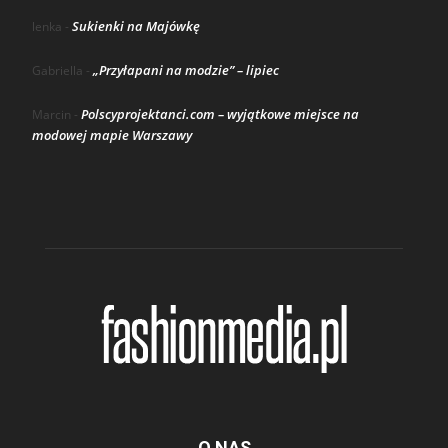
Sukienki na Majówkę
lenka
-
„Przyłapani na modzie” – lipiec
Gabriella
-
Polscyprojektanci.com – wyjątkowe miejsce na
Marcin
-
modowej mapie Warszawy
O NAS