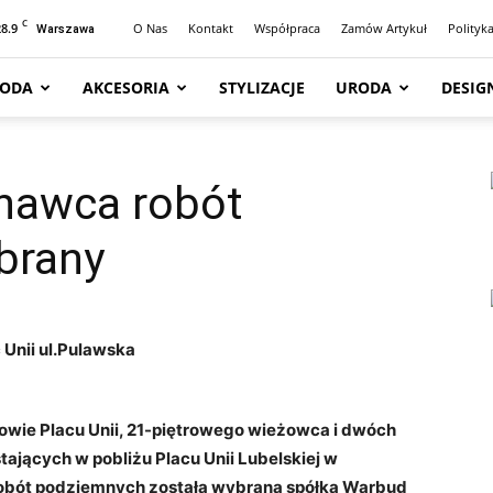
C
28.9
O Nas
Kontakt
Współpraca
Zamów Artykuł
Polityk
Warszawa
ODA
AKCESORIA
STYLIZACJE
URODA
DESIG
onawca robót
brany
owie Placu Unii, 21-piętrowego wieżowca i dwóch
ących w pobliżu Placu Unii Lubelskiej w
obót podziemnych została wybrana spółka Warbud