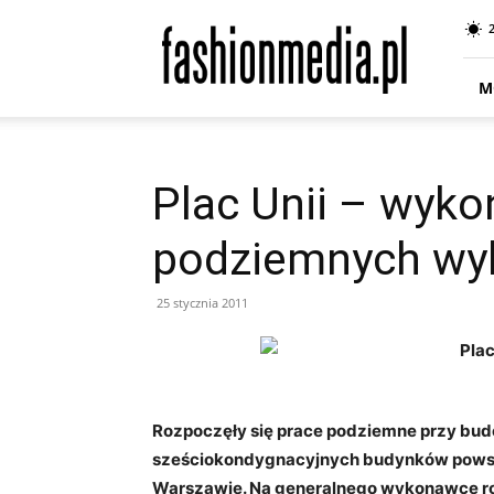
fashionmedia.pl
–
Moda
|
M
Uroda
|
Styl
|
Plac Unii – wyk
Trendy
|
podziemnych wy
Design
25 stycznia 2011
Rozpoczęły się prace podziemne przy bud
sześciokondygnacyjnych budynków powstaj
Warszawie. Na generalnego wykonawcę r