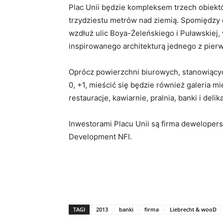
Plac Unii będzie kompleksem trzech obiek
trzydziestu metrów nad ziemią. Spomiędzy
wzdłuż ulic Boya-Żeleńskiego i Puławskie
inspirowanego architekturą jednego z pier
Oprócz powierzchni biurowych, stanowiącyc
0, +1, mieścić się będzie również galeria mi
restauracje, kawiarnie, pralnia, banki i del
Inwestorami Placu Unii są firma deweloper
Development NFI.
TAGI
2013
banki
firma
Liebrecht & wooD