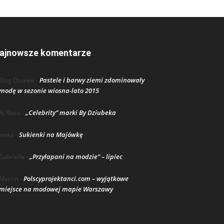
ajnowsze komentarze
Pastele i barwy ziemi zdominowały
Blog Ozonee
-
modę w sezonie wiosna-lato 2015
„Celebrity” marki By Dziubeka
AJ Risso
-
Sukienki na Majówkę
lenka
-
„Przyłapani na modzie” – lipiec
Gabriella
-
Polscyprojektanci.com – wyjątkowe
Marcin
-
miejsce na modowej mapie Warszawy