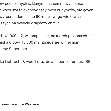
tów połączonych szklanym dachem na wysokości
 dwóch sześciokondygnacyjnych budynków, stojących
j, wyrośnie dominanta 90-metrowego wieżowca,
wszych na świecie drapaczy chmur.
h 41 000 m2, w kompleksie, na trzech poziomach -1,
ejska o pow. 15 500 m2. Znajdą się w niej m.in.
ikatesy Supersam.
ska Liebrecht & wooD oraz deweloperski fundusz BBI
restauracje
w Warszawie