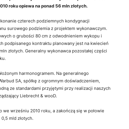
010 roku opiewa na ponad 56 mln złotych.
ykonanie czterech podziemnych kondygnacji
anu surowego podziemia z projektem wykonawczym.
nowych o grubości 80 cm z odwodnieniem wykopu i
ch podpisanego kontraktu planowany jest na kwiecień
 mln złotych. Generalny wykonawca pozostałej części
ku.
 założonym harmonogramem. Na generalnego
Warbud SA, spółkę z ogromnym doświadczeniem,
odną ze standardami przyjętymi przy realizacji naszych
ządzający Liebrecht & wooD.
o we wrześniu 2010 roku, a zakończą się w połowie
0,5 mld złotych.