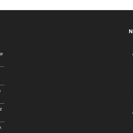
N
je
a
a
z
e.