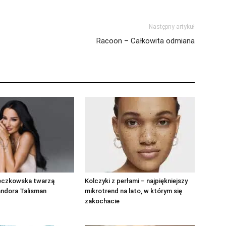
Następny artykuł
Racoon – Całkowita odmiana
eczkowska twarzą
Kolczyki z perłami – najpiękniejszy
andora Talisman
mikrotrend na lato, w którym się
zakochacie