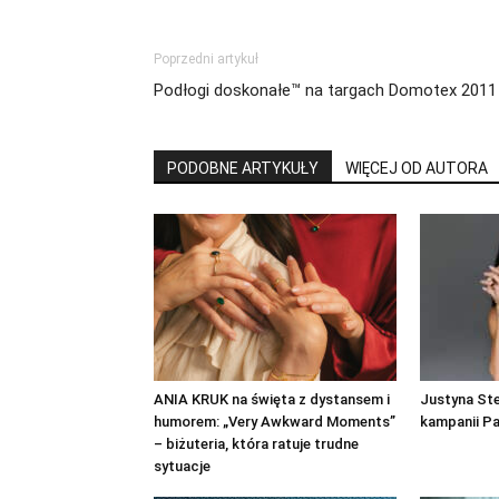
Poprzedni artykuł
Podłogi doskonałe™ na targach Domotex 2011
PODOBNE ARTYKUŁY
WIĘCEJ OD AUTORA
ANIA KRUK na święta z dystansem i
Justyna St
humorem: „Very Awkward Moments”
kampanii P
– biżuteria, która ratuje trudne
sytuacje