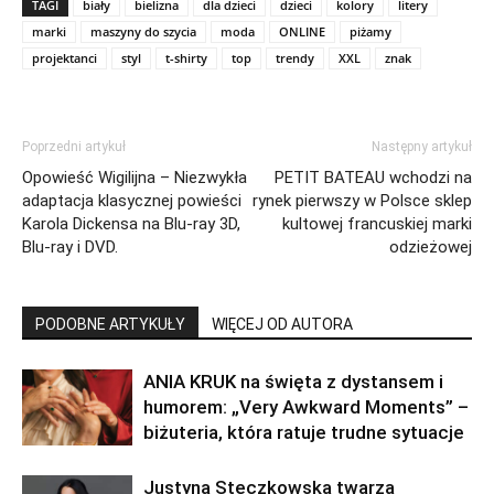
TAGI
biały
bielizna
dla dzieci
dzieci
kolory
litery
marki
maszyny do szycia
moda
ONLINE
piżamy
projektanci
styl
t-shirty
top
trendy
XXL
znak
Poprzedni artykuł
Następny artykuł
Opowieść Wigilijna – Niezwykła
PETIT BATEAU wchodzi na
adaptacja klasycznej powieści
rynek pierwszy w Polsce sklep
Karola Dickensa na Blu-ray 3D,
kultowej francuskiej marki
Blu-ray i DVD.
odzieżowej
PODOBNE ARTYKUŁY
WIĘCEJ OD AUTORA
ANIA KRUK na święta z dystansem i
humorem: „Very Awkward Moments” –
biżuteria, która ratuje trudne sytuacje
Justyna Steczkowska twarzą