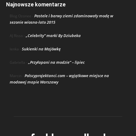
Najnowsze komentarze
Pastele i barwy ziemi zdominowały modę w
Blog Ozonee
-
sezonie wiosna-lato 2015
„Celebrity” marki By Dziubeka
AJ Risso
-
Sukienki na Majówkę
lenka
-
„Przyłapani na modzie” – lipiec
Gabriella
-
Polscyprojektanci.com – wyjątkowe miejsce na
Marcin
-
modowej mapie Warszawy