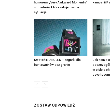
humorem: „Very Awkward Moments”
kampanii P
– biżuteria, która ratuje trudne
sytuacje
Swatch NO RULES – zegarki dla
Jak nasze c
buntowników bez granic
poszczegól
w ciele a c
psychosom
ZOSTAW ODPOWIEDŹ