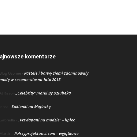
ajnowsze komentarze
Pastele i barwy ziemi zdominowały
Blog Ozonee
-
modę w sezonie wiosna-lato 2015
„Celebrity” marki By Dziubeka
AJ Risso
-
Sukienki na Majówkę
lenka
-
„Przyłapani na modzie” – lipiec
Gabriella
-
Polscyprojektanci.com – wyjątkowe
Marcin
-