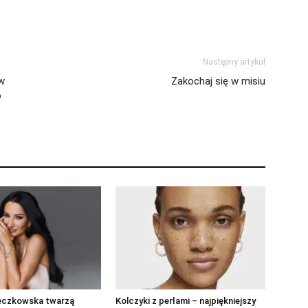
Następny artykuł
 w
Zakochaj się w misiu
o
eczkowska twarzą
Kolczyki z perłami – najpiękniejszy