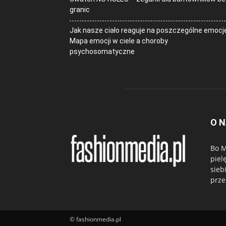
granic
Jak nasze ciało reaguje na poszczególne emocj
Mapa emocji w ciele a choroby
psychosomatyczne
O 
Bo M
piel
sieb
prze
© fashionmedia.pl