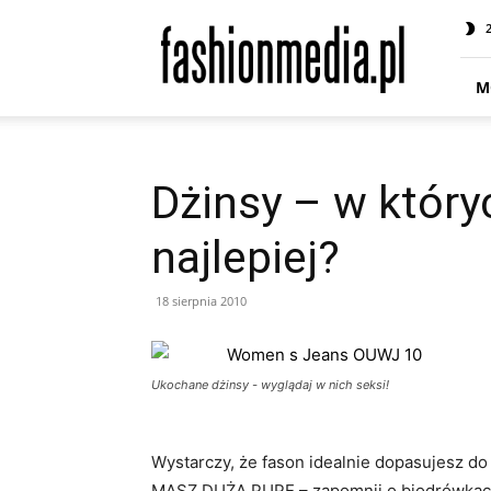
fashionmedia.pl
–
Moda
|
M
Uroda
|
Styl
|
Dżinsy – w który
Trendy
|
najlepiej?
Design
18 sierpnia 2010
Ukochane dżinsy - wyglądaj w nich seksi!
Wystarczy, że fason idealnie dopasujesz do 
MASZ DUŻĄ PUPĘ – zapomnij o biodrówkach.