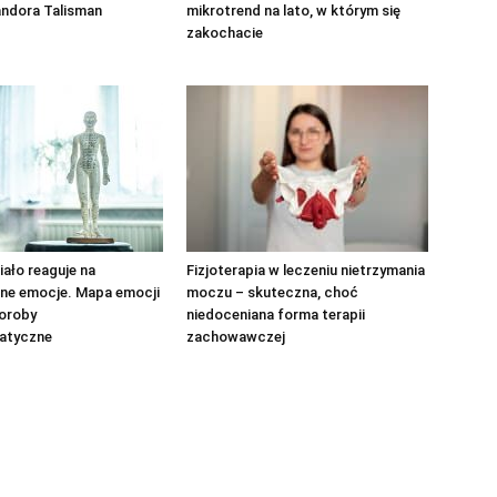
andora Talisman
mikrotrend na lato, w którym się
zakochacie
iało reaguje na
Fizjoterapia w leczeniu nietrzymania
ne emocje. Mapa emocji
moczu – skuteczna, choć
horoby
niedoceniana forma terapii
atyczne
zachowawczej