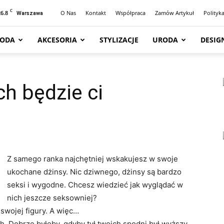
C
26.8
O Nas
Kontakt
Współpraca
Zamów Artykuł
Polityk
Warszawa
ODA
AKCESORIA
STYLIZACJE
URODA
DESIG
ch będzie ci
Z samego ranka najchętniej wskakujesz w swoje
ukochane dżinsy. Nic dziwnego, dżinsy są bardzo
seksi i wygodne. Chcesz wiedzieć jak wyglądać w
nich jeszcze seksowniej?
swojej figury. A więc…
 Dobrze byłoby, gdyby tył twoich spodni był wyższy