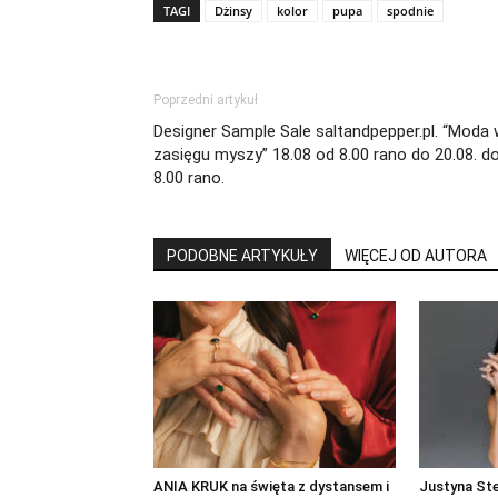
TAGI
Dżinsy
kolor
pupa
spodnie
Poprzedni artykuł
Designer Sample Sale saltandpepper.pl. “Moda
zasięgu myszy” 18.08 od 8.00 rano do 20.08. d
8.00 rano.
PODOBNE ARTYKUŁY
WIĘCEJ OD AUTORA
ANIA KRUK na święta z dystansem i
Justyna St