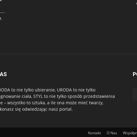
e.
NAS
P
ODA to nie tylko ubieranie, URODA to nie tylko
ęgnowanie ciała, STYL to nie tylko sposób przedstawienia
ie – wszystko to sztuka, a ile ona może mieć twarzy,
konasz się odwiedzając nasz portal.
Kontakt
O Nas
Współp