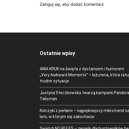
Zaloguj się, aby dodać komentarz
Ostatnie wpisy
ANIA KRUK na święta z dystansem i humorem:
„Very Awkward Moments” – biżuteria, która ratu
trudne sytuacje
Justyna Steczkowska twarzą kampanii Pandor
Talisman
Kolczyki z perłami – najpiękniejszy mikrotrend n
lato, w którym się zakochacie
Swatch NO RULES – zegarki dla buntowników be