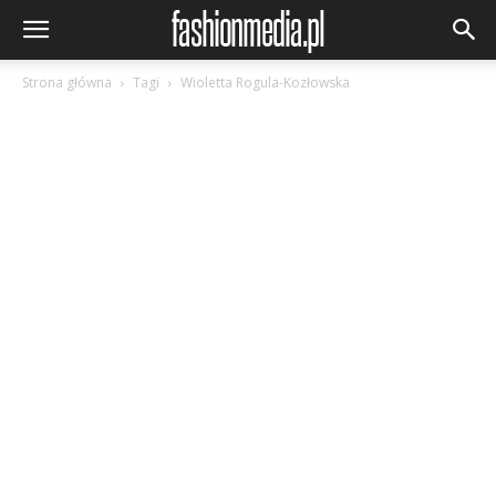
Strona główna
Tagi
Wioletta Rogula-Kozłowska