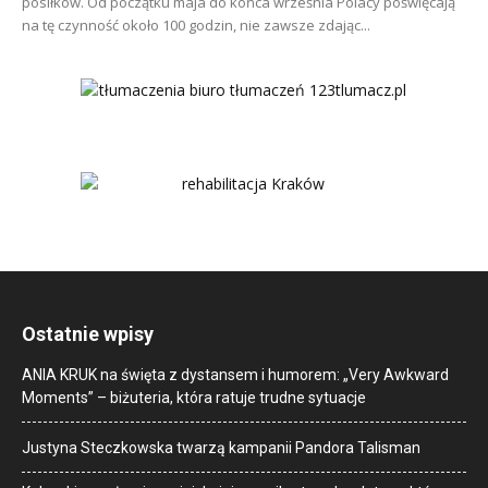
posiłków. Od początku maja do końca września Polacy poświęcają
na tę czynność około 100 godzin, nie zawsze zdając...
Ostatnie wpisy
ANIA KRUK na święta z dystansem i humorem: „Very Awkward
Moments” – biżuteria, która ratuje trudne sytuacje
Justyna Steczkowska twarzą kampanii Pandora Talisman