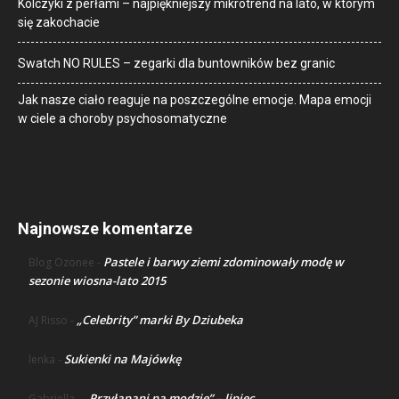
Kolczyki z perłami – najpiękniejszy mikrotrend na lato, w którym
się zakochacie
Swatch NO RULES – zegarki dla buntowników bez granic
Jak nasze ciało reaguje na poszczególne emocje. Mapa emocji
w ciele a choroby psychosomatyczne
Najnowsze komentarze
Pastele i barwy ziemi zdominowały modę w
Blog Ozonee
-
sezonie wiosna-lato 2015
„Celebrity” marki By Dziubeka
AJ Risso
-
Sukienki na Majówkę
lenka
-
„Przyłapani na modzie” – lipiec
Gabriella
-