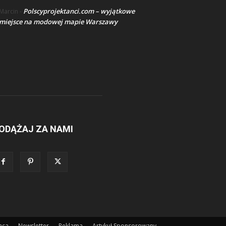
Polscyprojektanci.com – wyjątkowe
Marcin
-
miejsce na modowej mapie Warszawy
ODĄŻAJ ZA NAMI
aca
Newsletter
Reklama
Artykuł Sponsorowany