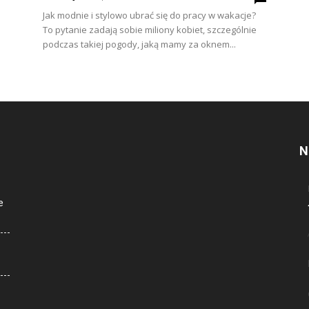
Jak modnie i stylowo ubrać się do pracy w wakacje?
To pytanie zadają sobie miliony kobiet, szczególnie
podczas takiej pogody, jaką mamy za oknem...
N
e