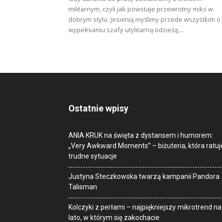
militarnym, czyli jak powstaje przewrotny miks w
dobrym stylu. Jesienią myślimy przede wszystkim o
wypełnianiu szafy utylitarną odzieżą,...
Ostatnie wpisy
ANIA KRUK na święta z dystansem i humorem:
„Very Awkward Moments” – biżuteria, która ratuj
trudne sytuacje
Justyna Steczkowska twarzą kampanii Pandora
Talisman
Kolczyki z perłami – najpiękniejszy mikrotrend na
lato, w którym się zakochacie