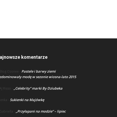
ajnowsze komentarze
Pastele i barwy ziemi
Blog Ozonee
-
zdominowały modę w sezonie wiosna-lato 2015
„Celebrity” marki By Dziubeka
AJ Risso
-
Sukienki na Majówkę
lenka
-
„Przyłapani na modzie” – lipiec
Gabriella
-