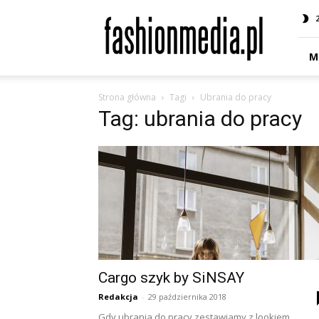
fashionmedia.pl
–
Moda
|
M
Uroda
|
Strona główna
Tagi
Ubrania do pracy
Styl
Tag: ubrania do pracy
|
Trendy
|
Design
Cargo szyk by SiNSAY
Redakcja
-
29 października 2018
Gdy ubrania do pracy zestawiamy z lookiem