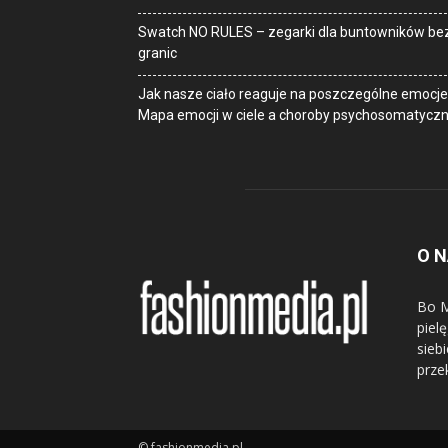
Swatch NO RULES – zegarki dla buntowników be
granic
Jak nasze ciało reaguje na poszczególne emocje
Mapa emocji w ciele a choroby psychosomatycz
O 
Bo M
piel
sieb
prze
© fashionmedia.pl