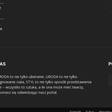
z
.
ne
NAS
P
ODA to nie tylko ubieranie, URODA to nie tylko
ęgnowanie ciała, STYL to nie tylko sposób przedstawienia
ie – wszystko to sztuka, a ile ona może mieć twarzy,
konasz się odwiedzając nasz portal.
Kontakt
O Nas
Współpr