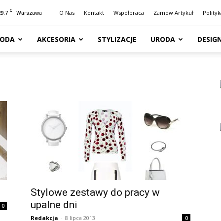
C
29.7
O Nas
Kontakt
Współpraca
Zamów Artykuł
Polity
Warszawa
ODA
AKCESORIA
STYLIZACJE
URODA
DESIG
Stylowe zestawy do pracy w
upalne dni
0
Redakcja
-
8 lipca 2013
0