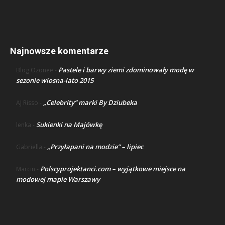
Najnowsze komentarze
Pastele i barwy ziemi zdominowały modę w
Blog Ozonee
-
sezonie wiosna-lato 2015
„Celebrity” marki By Dziubeka
AJ Risso
-
Sukienki na Majówkę
lenka
-
„Przyłapani na modzie” – lipiec
Gabriella
-
Polscyprojektanci.com – wyjątkowe miejsce na
Marcin
-
modowej mapie Warszawy