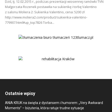
Dziś, tj. 12.02.2015 r., podczas prezentacji wiosennej ramówki TVN
Małgorzata Rozenek postawiła na sukienkę i torbę Valentino
z salonu Moliera 2: Sukienka Valentino, cena: 5200 zł
http://www.moliera2.com/product/sukienka-valentino-
779907.html#up_top7826 Torba...
Ostatnie wpisy
ANIA KRUK na święta z dystansem i humorem: „Very Awkward
Moments” – biżuteria, która ratuje trudne sytuacje