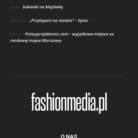
Sukienki na Majówkę
lenka
-
„Przyłapani na modzie” – lipiec
Gabriella
-
Polscyprojektanci.com – wyjątkowe miejsce na
Marcin
-
modowej mapie Warszawy
O NAS