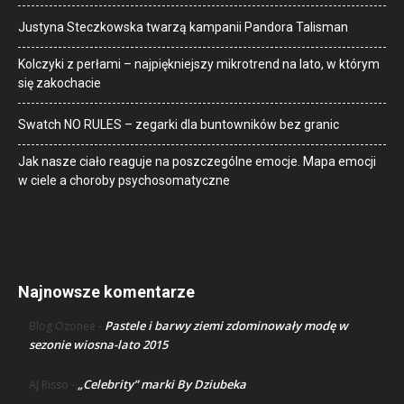
Justyna Steczkowska twarzą kampanii Pandora Talisman
Kolczyki z perłami – najpiękniejszy mikrotrend na lato, w którym
się zakochacie
Swatch NO RULES – zegarki dla buntowników bez granic
Jak nasze ciało reaguje na poszczególne emocje. Mapa emocji
w ciele a choroby psychosomatyczne
Najnowsze komentarze
Pastele i barwy ziemi zdominowały modę w
Blog Ozonee
-
sezonie wiosna-lato 2015
„Celebrity” marki By Dziubeka
AJ Risso
-