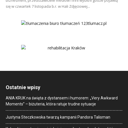
biznesmeni, przedstawiciele mediów i inni wybitni goście pojawią
się w czwartek 7 listopada b.r. w Hali Zdjęciowej...
Ostatnie wpisy
ANIA KRUK na święta z dystansem i humorem: „Very Awkward
Moments” – biżuteria, która ratuje trudne sytuacje
Justyna Steczkowska twarzą kampanii Pandora Talisman