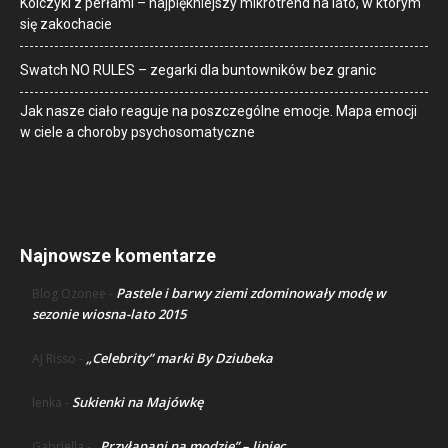
Kolczyki z perłami – najpiękniejszy mikrotrend na lato, w którym
się zakochacie
Swatch NO RULES – zegarki dla buntowników bez granic
Jak nasze ciało reaguje na poszczególne emocje. Mapa emocji
w ciele a choroby psychosomatyczne
Najnowsze komentarze
Pastele i barwy ziemi zdominowały modę w
Blog Ozonee
-
sezonie wiosna-lato 2015
„Celebrity” marki By Dziubeka
AJ Risso
-
Sukienki na Majówkę
lenka
-
„Przyłapani na modzie” – lipiec
Gabriella
-