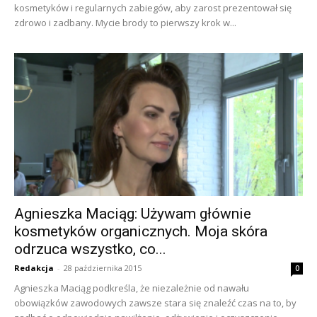
kosmetyków i regularnych zabiegów, aby zarost prezentował się
zdrowo i zadbany. Mycie brody to pierwszy krok w...
Agnieszka Maciąg: Używam głównie
kosmetyków organicznych. Moja skóra
odrzuca wszystko, co...
Redakcja
-
28 października 2015
0
Agnieszka Maciąg podkreśla, że niezależnie od nawału
obowiązków zawodowych zawsze stara się znaleźć czas na to, by