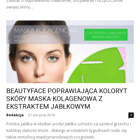
zadbać o odpowiednie nawilżenie, odżywienie i oczyszczenie
swojej skóry....
BEAUTYFACE POPRAWIAJĄCA KOLORYT
SKÓRY MASKA KOLAGENOWA Z
EKSTRAKTEM JABŁKOWYM
Redakcja
-
21 sierpnia 2014
0
Polskie Jabłka w służbie urody! Jabłko uchodzi za symbol grzechu i
ludzkiej słabości może , dlatego w ostatnich tygodniach stało się
także metaforą międzynarodowych rozgrywek...