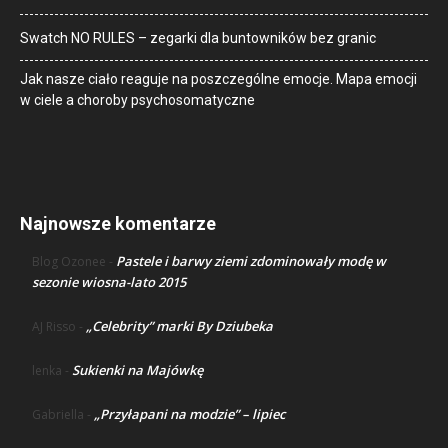
Swatch NO RULES – zegarki dla buntowników bez granic
Jak nasze ciało reaguje na poszczególne emocje. Mapa emocji
w ciele a choroby psychosomatyczne
Najnowsze komentarze
Pastele i barwy ziemi zdominowały modę w
Blog Ozonee
-
sezonie wiosna-lato 2015
„Celebrity” marki By Dziubeka
AJ Risso
-
Sukienki na Majówkę
lenka
-
„Przyłapani na modzie” – lipiec
Gabriella
-