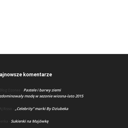
ajnowsze komentarze
Pastele i barwy ziemi
Blog Ozonee
-
zdominowały modę w sezonie wiosna-lato 2015
„Celebrity” marki By Dziubeka
AJ Risso
-
Sukienki na Majówkę
lenka
-