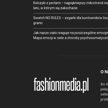
Kolczyki z perłami – najpiękniejszy mikrotrend na
lato, w którym się zakochacie
Swatch NO RULES – zegarki dla buntowników be
granic
Jak nasze ciało reaguje na poszczególne emocje
Mapa emocji w ciele a choroby psychosomatycz
O 
Bo M
piel
sieb
prze