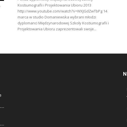
Kostiumografii i Projektowania Ubioru 2013
e
http://www.youtube.com/watch?v=WXJGdZwTbPg 14
marca w studio Domaniewska wybrani młodzi
dyplomanci Międzynarodowej Szkoły Kostiumografii i
Projektowania Ubioru zaprezentowali swoje...
N
e