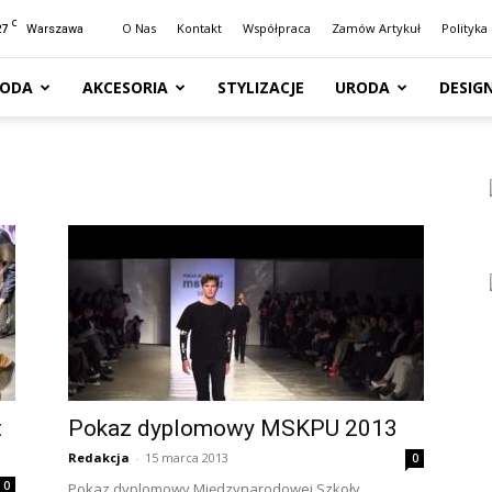
C
27
O Nas
Kontakt
Współpraca
Zamów Artykuł
Polityka
Warszawa
ODA
AKCESORIA
STYLIZACJE
URODA
DESIG
t
Pokaz dyplomowy MSKPU 2013
Redakcja
-
15 marca 2013
0
0
Pokaz dyplomowy Międzynarodowej Szkoły