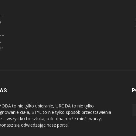
z
.
ne
NAS
P
ODA to nie tylko ubieranie, URODA to nie tylko
ęgnowanie ciała, STYL to nie tylko sposób przedstawienia
ie – wszystko to sztuka, a ile ona może mieć twarzy,
konasz się odwiedzając nasz portal.