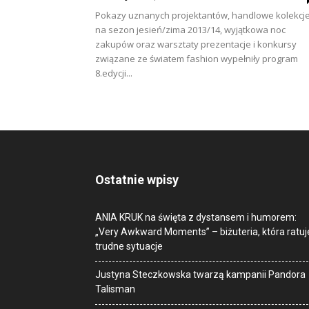
Pokazy uznanych projektantów, handlowe kolekcj
na sezon jesień/zima 2013/14, wyjątkowa noc
zakupów oraz warsztaty prezentacje i konkursy
związane ze światem fashion wypełniły program
8.edycji...
Ostatnie wpisy
ANIA KRUK na święta z dystansem i humorem:
„Very Awkward Moments” – biżuteria, która ratuj
trudne sytuacje
Justyna Steczkowska twarzą kampanii Pandora
Talisman